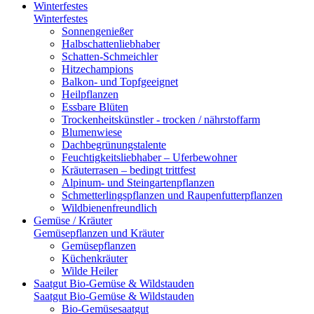
Winterfestes
Winterfestes
Sonnengenießer
Halbschattenliebhaber
Schatten-Schmeichler
Hitzechampions
Balkon- und Topfgeeignet
Heilpflanzen
Essbare Blüten
Trockenheitskünstler - trocken / nährstoffarm
Blumenwiese
Dachbegrünungstalente
Feuchtigkeitsliebhaber – Uferbewohner
Kräuterrasen – bedingt trittfest
Alpinum- und Steingartenpflanzen
Schmetterlingspflanzen und Raupenfutterpflanzen
Wildbienenfreundlich
Gemüse / Kräuter
Gemüsepflanzen und Kräuter
Gemüsepflanzen
Küchenkräuter
Wilde Heiler
Saatgut Bio-Gemüse & Wildstauden
Saatgut Bio-Gemüse & Wildstauden
Bio-Gemüsesaatgut