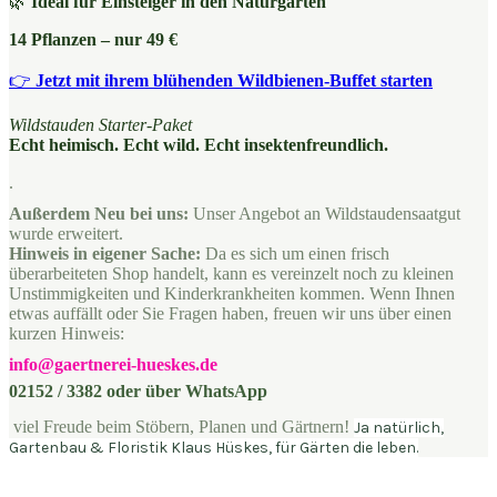
🌿
Ideal für Einsteiger in den Naturgarten
14 Pflanzen – nur 49 €
👉
Jetzt mit ihrem blühenden Wildbienen-Buffet
starten
Wildstauden Starter-Paket
Echt heimisch. Echt wild. Echt insektenfreundlich.
.
Außerdem Neu bei uns:
Unser Angebot an Wildstaudensaatgut
wurde erweitert.
Hinweis in eigener Sache:
Da es sich um einen frisch
überarbeiteten Shop handelt, kann es vereinzelt noch zu kleinen
Unstimmigkeiten und Kinderkrankheiten kommen. Wenn Ihnen
etwas auffällt oder Sie Fragen haben, freuen wir uns über einen
kurzen Hinweis:
info@gaertnerei-hueskes.de
02152 / 3382 oder über WhatsApp
viel Freude beim Stöbern, Planen und Gärtn
ern!
Ja natürlich,
Gartenbau & Floristik Klaus Hüskes, für Gärten die leben.