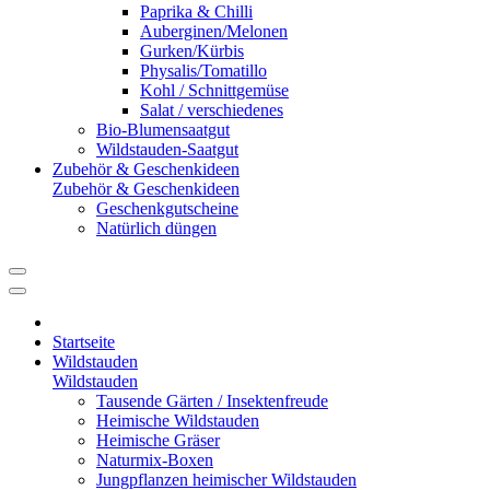
Paprika & Chilli
Auberginen/Melonen
Gurken/Kürbis
Physalis/Tomatillo
Kohl / Schnittgemüse
Salat / verschiedenes
Bio-Blumensaatgut
Wildstauden-Saatgut
Zubehör & Geschenkideen
Zubehör & Geschenkideen
Geschenkgutscheine
Natürlich düngen
Startseite
Wildstauden
Wildstauden
Tausende Gärten / Insektenfreude
Heimische Wildstauden
Heimische Gräser
Naturmix-Boxen
Jungpflanzen heimischer Wildstauden