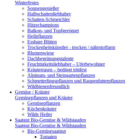
Winterfestes
Sonnengenießer
Halbschattenliebhaber
Schatten-Schmeichler
Hitzechampions
Balkon- und Topfgeeignet
Heilpflanzen
Essbare Blüten
Trockenheitskünstler - trocken / nährstoffarm
Blumenwiese
Dachbegrünungstalente
Feuchtigkeitsliebhaber – Uferbewohner
Kräuterrasen – bedingt trittfest
Alpinum- und Steingartenpflanzen
Schmetterlingspflanzen und Raupenfutterpflanzen
Wildbienenfreundlich
Gemüse / Kräuter
Gemüsepflanzen und Kräuter
Gemüsepflanzen
Küchenkräuter
Wilde Heiler
Saatgut Bio-Gemüse & Wildstauden
Saatgut Bio-Gemüse & Wildstauden
Bio-Gemüsesaatgut
Tomaten