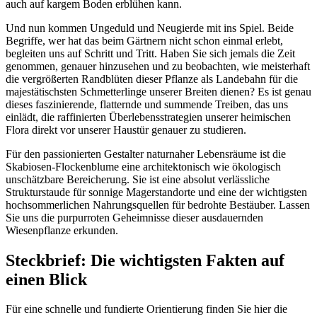
auch auf kargem Boden erblühen kann.
Und nun kommen Ungeduld und Neugierde mit ins Spiel. Beide
Begriffe, wer hat das beim Gärtnern nicht schon einmal erlebt,
begleiten uns auf Schritt und Tritt. Haben Sie sich jemals die Zeit
genommen, genauer hinzusehen und zu beobachten, wie meisterhaft
die vergrößerten Randblüten dieser Pflanze als Landebahn für die
majestätischsten Schmetterlinge unserer Breiten dienen? Es ist genau
dieses faszinierende, flatternde und summende Treiben, das uns
einlädt, die raffinierten Überlebensstrategien unserer heimischen
Flora direkt vor unserer Haustür genauer zu studieren.
Für den passionierten Gestalter naturnaher Lebensräume ist die
Skabiosen-Flockenblume eine architektonisch wie ökologisch
unschätzbare Bereicherung. Sie ist eine absolut verlässliche
Strukturstaude für sonnige Magerstandorte und eine der wichtigsten
hochsommerlichen Nahrungsquellen für bedrohte Bestäuber. Lassen
Sie uns die purpurroten Geheimnisse dieser ausdauernden
Wiesenpflanze erkunden.
Steckbrief: Die wichtigsten Fakten auf
einen Blick
Für eine schnelle und fundierte Orientierung finden Sie hier die