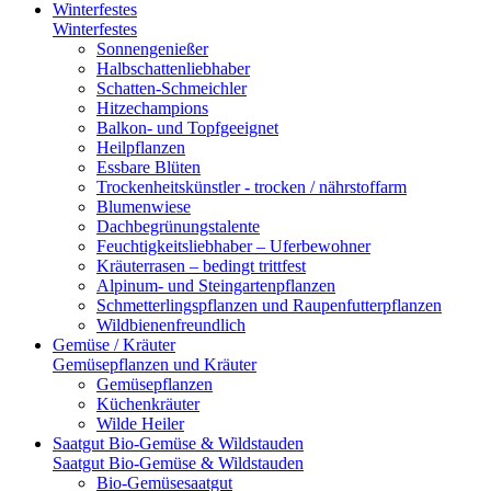
Winterfestes
Winterfestes
Sonnengenießer
Halbschattenliebhaber
Schatten-Schmeichler
Hitzechampions
Balkon- und Topfgeeignet
Heilpflanzen
Essbare Blüten
Trockenheitskünstler - trocken / nährstoffarm
Blumenwiese
Dachbegrünungstalente
Feuchtigkeitsliebhaber – Uferbewohner
Kräuterrasen – bedingt trittfest
Alpinum- und Steingartenpflanzen
Schmetterlingspflanzen und Raupenfutterpflanzen
Wildbienenfreundlich
Gemüse / Kräuter
Gemüsepflanzen und Kräuter
Gemüsepflanzen
Küchenkräuter
Wilde Heiler
Saatgut Bio-Gemüse & Wildstauden
Saatgut Bio-Gemüse & Wildstauden
Bio-Gemüsesaatgut