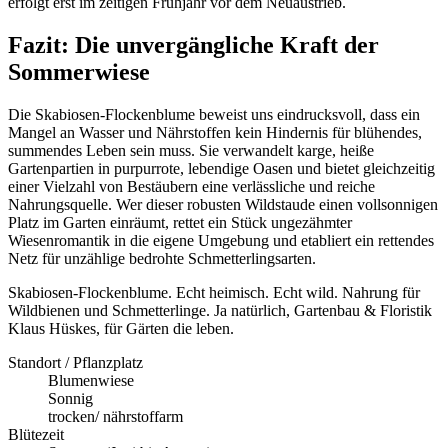
erfolgt erst im zeitigen Frühjahr vor dem Neuaustrieb.
Fazit: Die unvergängliche Kraft der
Sommerwiese
Die Skabiosen-Flockenblume beweist uns eindrucksvoll, dass ein
Mangel an Wasser und Nährstoffen kein Hindernis für blühendes,
summendes Leben sein muss. Sie verwandelt karge, heiße
Gartenpartien in purpurrote, lebendige Oasen und bietet gleichzeitig
einer Vielzahl von Bestäubern eine verlässliche und reiche
Nahrungsquelle. Wer dieser robusten Wildstaude einen vollsonnigen
Platz im Garten einräumt, rettet ein Stück ungezähmter
Wiesenromantik in die eigene Umgebung und etabliert ein rettendes
Netz für unzählige bedrohte Schmetterlingsarten.
Skabiosen-Flockenblume. Echt heimisch. Echt wild. Nahrung für
Wildbienen und Schmetterlinge. Ja natürlich, Gartenbau & Floristik
Klaus Hüskes, für Gärten die leben.
Standort / Pflanzplatz
Blumenwiese
Sonnig
trocken/ nährstoffarm
Blütezeit