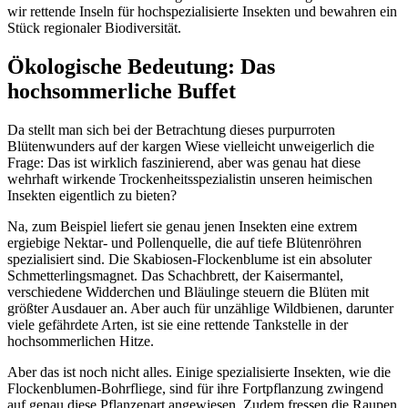
wir rettende Inseln für hochspezialisierte Insekten und bewahren ein
Stück regionaler Biodiversität.
Ökologische Bedeutung: Das
hochsommerliche Buffet
Da stellt man sich bei der Betrachtung dieses purpurroten
Blütenwunders auf der kargen Wiese vielleicht unweigerlich die
Frage: Das ist wirklich faszinierend, aber was genau hat diese
wehrhaft wirkende Trockenheitsspezialistin unseren heimischen
Insekten eigentlich zu bieten?
Na, zum Beispiel liefert sie genau jenen Insekten eine extrem
ergiebige Nektar- und Pollenquelle, die auf tiefe Blütenröhren
spezialisiert sind. Die Skabiosen-Flockenblume ist ein absoluter
Schmetterlingsmagnet. Das Schachbrett, der Kaisermantel,
verschiedene Widderchen und Bläulinge steuern die Blüten mit
größter Ausdauer an. Aber auch für unzählige Wildbienen, darunter
viele gefährdete Arten, ist sie eine rettende Tankstelle in der
hochsommerlichen Hitze.
Aber das ist noch nicht alles. Einige spezialisierte Insekten, wie die
Flockenblumen-Bohrfliege, sind für ihre Fortpflanzung zwingend
auf genau diese Pflanzenart angewiesen. Zudem fressen die Raupen