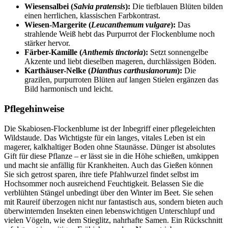
Wiesensalbei (
Salvia pratensis
):
Die tiefblauen Blüten bilden
einen herrlichen, klassischen Farbkontrast.
Wiesen-Margerite (
Leucanthemum vulgare
):
Das
strahlende Weiß hebt das Purpurrot der Flockenblume noch
stärker hervor.
Färber-Kamille (
Anthemis tinctoria
):
Setzt sonnengelbe
Akzente und liebt dieselben mageren, durchlässigen Böden.
Karthäuser-Nelke (
Dianthus carthusianorum
):
Die
grazilen, purpurroten Blüten auf langen Stielen ergänzen das
Bild harmonisch und leicht.
Pflegehinweise
Die Skabiosen-Flockenblume ist der Inbegriff einer pflegeleichten
Wildstaude. Das Wichtigste für ein langes, vitales Leben ist ein
magerer, kalkhaltiger Boden ohne Staunässe. Dünger ist absolutes
Gift für diese Pflanze – er lässt sie in die Höhe schießen, umkippen
und macht sie anfällig für Krankheiten. Auch das Gießen können
Sie sich getrost sparen, ihre tiefe Pfahlwurzel findet selbst im
Hochsommer noch ausreichend Feuchtigkeit. Belassen Sie die
verblühten Stängel unbedingt über den Winter im Beet. Sie sehen
mit Raureif überzogen nicht nur fantastisch aus, sondern bieten auch
überwinternden Insekten einen lebenswichtigen Unterschlupf und
vielen Vögeln, wie dem Stieglitz, nahrhafte Samen. Ein Rückschnitt