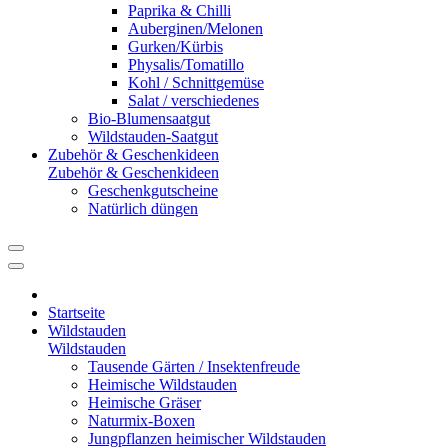
Paprika & Chilli
Auberginen/Melonen
Gurken/Kürbis
Physalis/Tomatillo
Kohl / Schnittgemüse
Salat / verschiedenes
Bio-Blumensaatgut
Wildstauden-Saatgut
Zubehör & Geschenkideen
Zubehör & Geschenkideen
Geschenkgutscheine
Natürlich düngen
Startseite
Wildstauden
Wildstauden
Tausende Gärten / Insektenfreude
Heimische Wildstauden
Heimische Gräser
Naturmix-Boxen
Jungpflanzen heimischer Wildstauden