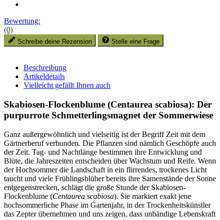
Bewertung:
(0)
Schreibe deine Rezension
Stelle eine Frage
Beschreibung
Artikeldetails
Vielleicht gefällt Ihnen auch
Skabiosen-Flockenblume (Centaurea scabiosa): Der
purpurrote Schmetterlingsmagnet der Sommerwiese
Ganz außergewöhnlich und vielseitig ist der Begriff Zeit mit dem
Gärtnerberuf verbunden. Die Pflanzen sind nämlich Geschöpfe auch
der Zeit. Tag- und Nachtlänge bestimmen ihre Entwicklung und
Blüte, die Jahreszeiten entscheiden über Wachstum und Reife. Wenn
der Hochsommer die Landschaft in ein flirrendes, trockenes Licht
taucht und viele Frühlingsblüher bereits ihre Samenstände der Sonne
entgegenstrecken, schlägt die große Stunde der Skabiosen-
Flockenblume (
Centaurea scabiosa
). Sie markiert exakt jene
hochsommerliche Phase im Gartenjahr, in der Trockenheitskünstler
das Zepter übernehmen und uns zeigen, dass unbändige Lebenskraft