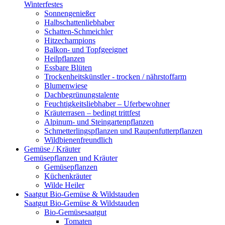
Winterfestes
Sonnengenießer
Halbschattenliebhaber
Schatten-Schmeichler
Hitzechampions
Balkon- und Topfgeeignet
Heilpflanzen
Essbare Blüten
Trockenheitskünstler - trocken / nährstoffarm
Blumenwiese
Dachbegrünungstalente
Feuchtigkeitsliebhaber – Uferbewohner
Kräuterrasen – bedingt trittfest
Alpinum- und Steingartenpflanzen
Schmetterlingspflanzen und Raupenfutterpflanzen
Wildbienenfreundlich
Gemüse / Kräuter
Gemüsepflanzen und Kräuter
Gemüsepflanzen
Küchenkräuter
Wilde Heiler
Saatgut Bio-Gemüse & Wildstauden
Saatgut Bio-Gemüse & Wildstauden
Bio-Gemüsesaatgut
Tomaten