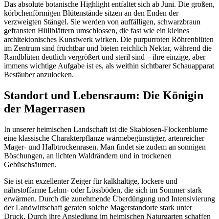
Das absolute botanische Highlight entfaltet sich ab Juni. Die großen,
körbchenförmigen Blütenstände sitzen an den Enden der
verzweigten Stängel. Sie werden von auffälligen, schwarzbraun
gefransten Hüllblättern umschlossen, die fast wie ein kleines
architektonisches Kunstwerk wirken. Die purpurroten Röhrenblüten
im Zentrum sind fruchtbar und bieten reichlich Nektar, während die
Randblüten deutlich vergrößert und steril sind – ihre einzige, aber
immens wichtige Aufgabe ist es, als weithin sichtbarer Schauapparat
Bestäuber anzulocken.
Standort und Lebensraum: Die Königin
der Magerrasen
In unserer heimischen Landschaft ist die Skabiosen-Flockenblume
eine klassische Charakterpflanze wärmebegünstigter, artenreicher
Mager- und Halbtrockenrasen. Man findet sie zudem an sonnigen
Böschungen, an lichten Waldrändern und in trockenen
Gebüschsäumen.
Sie ist ein exzellenter Zeiger für kalkhaltige, lockere und
nährstoffarme Lehm- oder Lössböden, die sich im Sommer stark
erwärmen. Durch die zunehmende Überdüngung und Intensivierung
der Landwirtschaft geraten solche Magerstandorte stark unter
Druck. Durch ihre Ansiedlung im heimischen Naturgarten schaffen