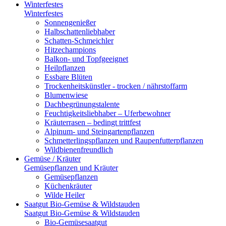
Winterfestes
Winterfestes
Sonnengenießer
Halbschattenliebhaber
Schatten-Schmeichler
Hitzechampions
Balkon- und Topfgeeignet
Heilpflanzen
Essbare Blüten
Trockenheitskünstler - trocken / nährstoffarm
Blumenwiese
Dachbegrünungstalente
Feuchtigkeitsliebhaber – Uferbewohner
Kräuterrasen – bedingt trittfest
Alpinum- und Steingartenpflanzen
Schmetterlingspflanzen und Raupenfutterpflanzen
Wildbienenfreundlich
Gemüse / Kräuter
Gemüsepflanzen und Kräuter
Gemüsepflanzen
Küchenkräuter
Wilde Heiler
Saatgut Bio-Gemüse & Wildstauden
Saatgut Bio-Gemüse & Wildstauden
Bio-Gemüsesaatgut