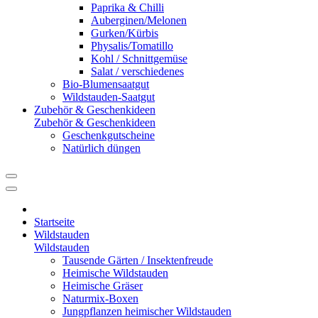
Paprika & Chilli
Auberginen/Melonen
Gurken/Kürbis
Physalis/Tomatillo
Kohl / Schnittgemüse
Salat / verschiedenes
Bio-Blumensaatgut
Wildstauden-Saatgut
Zubehör & Geschenkideen
Zubehör & Geschenkideen
Geschenkgutscheine
Natürlich düngen
Startseite
Wildstauden
Wildstauden
Tausende Gärten / Insektenfreude
Heimische Wildstauden
Heimische Gräser
Naturmix-Boxen
Jungpflanzen heimischer Wildstauden