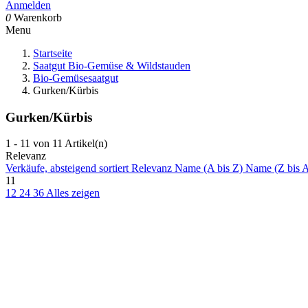
Anmelden
0
Warenkorb
Menu
Startseite
Saatgut Bio-Gemüse & Wildstauden
Bio-Gemüsesaatgut
Gurken/Kürbis
Gurken/Kürbis
1 - 11 von 11 Artikel(n)
Relevanz
Verkäufe, absteigend sortiert
Relevanz
Name (A bis Z)
Name (Z bis 
11
12
24
36
Alles zeigen