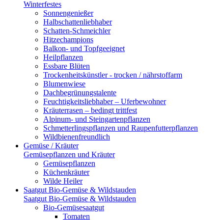
Winterfestes
Sonnengenießer
Halbschattenliebhaber
Schatten-Schmeichler
Hitzechampions
Balkon- und Topfgeeignet
Heilpflanzen
Essbare Blüten
Trockenheitskünstler - trocken / nährstoffarm
Blumenwiese
Dachbegrünungstalente
Feuchtigkeitsliebhaber – Uferbewohner
Kräuterrasen – bedingt trittfest
Alpinum- und Steingartenpflanzen
Schmetterlingspflanzen und Raupenfutterpflanzen
Wildbienenfreundlich
Gemüse / Kräuter
Gemüsepflanzen und Kräuter
Gemüsepflanzen
Küchenkräuter
Wilde Heiler
Saatgut Bio-Gemüse & Wildstauden
Saatgut Bio-Gemüse & Wildstauden
Bio-Gemüsesaatgut
Tomaten