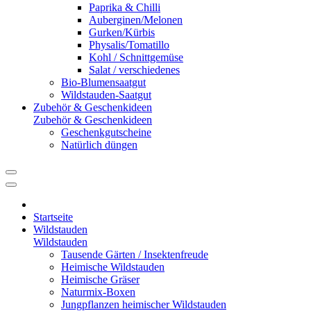
Paprika & Chilli
Auberginen/Melonen
Gurken/Kürbis
Physalis/Tomatillo
Kohl / Schnittgemüse
Salat / verschiedenes
Bio-Blumensaatgut
Wildstauden-Saatgut
Zubehör & Geschenkideen
Zubehör & Geschenkideen
Geschenkgutscheine
Natürlich düngen
Startseite
Wildstauden
Wildstauden
Tausende Gärten / Insektenfreude
Heimische Wildstauden
Heimische Gräser
Naturmix-Boxen
Jungpflanzen heimischer Wildstauden