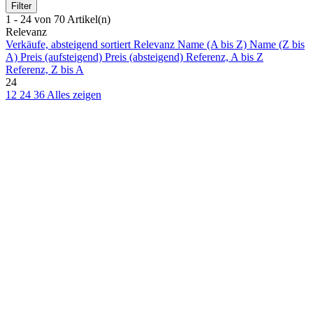
Filter
1 - 24 von 70 Artikel(n)
Relevanz
Verkäufe, absteigend sortiert
Relevanz
Name (A bis Z)
Name (Z bis
A)
Preis (aufsteigend)
Preis (absteigend)
Referenz, A bis Z
Referenz, Z bis A
24
12
24
36
Alles zeigen