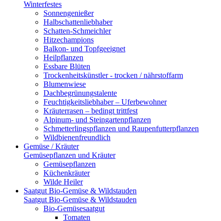
Winterfestes
Sonnengenießer
Halbschattenliebhaber
Schatten-Schmeichler
Hitzechampions
Balkon- und Topfgeeignet
Heilpflanzen
Essbare Blüten
Trockenheitskünstler - trocken / nährstoffarm
Blumenwiese
Dachbegrünungstalente
Feuchtigkeitsliebhaber – Uferbewohner
Kräuterrasen – bedingt trittfest
Alpinum- und Steingartenpflanzen
Schmetterlingspflanzen und Raupenfutterpflanzen
Wildbienenfreundlich
Gemüse / Kräuter
Gemüsepflanzen und Kräuter
Gemüsepflanzen
Küchenkräuter
Wilde Heiler
Saatgut Bio-Gemüse & Wildstauden
Saatgut Bio-Gemüse & Wildstauden
Bio-Gemüsesaatgut
Tomaten