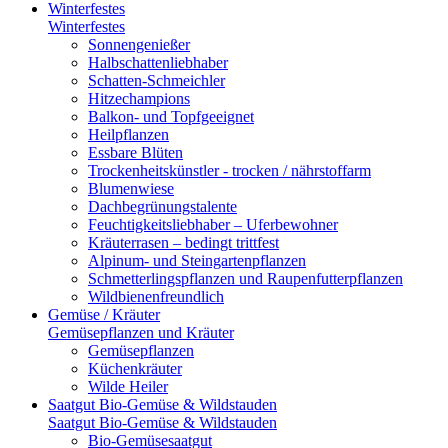
Winterfestes
Winterfestes
Sonnengenießer
Halbschattenliebhaber
Schatten-Schmeichler
Hitzechampions
Balkon- und Topfgeeignet
Heilpflanzen
Essbare Blüten
Trockenheitskünstler - trocken / nährstoffarm
Blumenwiese
Dachbegrünungstalente
Feuchtigkeitsliebhaber – Uferbewohner
Kräuterrasen – bedingt trittfest
Alpinum- und Steingartenpflanzen
Schmetterlingspflanzen und Raupenfutterpflanzen
Wildbienenfreundlich
Gemüse / Kräuter
Gemüsepflanzen und Kräuter
Gemüsepflanzen
Küchenkräuter
Wilde Heiler
Saatgut Bio-Gemüse & Wildstauden
Saatgut Bio-Gemüse & Wildstauden
Bio-Gemüsesaatgut