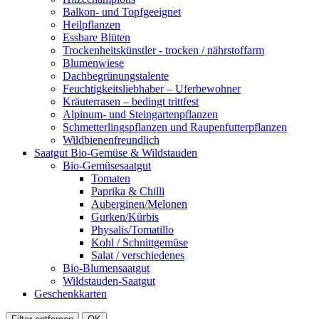
Balkon- und Topfgeeignet
Heilpflanzen
Essbare Blüten
Trockenheitskünstler - trocken / nährstoffarm
Blumenwiese
Dachbegrünungstalente
Feuchtigkeitsliebhaber – Uferbewohner
Kräuterrasen – bedingt trittfest
Alpinum- und Steingartenpflanzen
Schmetterlingspflanzen und Raupenfutterpflanzen
Wildbienenfreundlich
Saatgut Bio-Gemüse & Wildstauden
Bio-Gemüsesaatgut
Tomaten
Paprika & Chilli
Auberginen/Melonen
Gurken/Kürbis
Physalis/Tomatillo
Kohl / Schnittgemüse
Salat / verschiedenes
Bio-Blumensaatgut
Wildstauden-Saatgut
Geschenkkarten