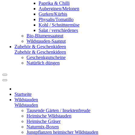
Paprika & Chilli
Auberginen/Melonen
Gurken/Kürbis
Physalis/Tomatillo
Kohl / Schnittgemüse
Salat / verschiedenes
Bio-Blumensaatgut
Wildstauden-Saatgut
Zubehör & Geschenkideen
Zubehör & Geschenkideen
Geschenkgutscheine
Natürlich düngen
Startseite
Wildstauden
Wildstauden
Tausende Gärten / Insektenfreude
Heimische Wildstauden
Heimische Gräser
Naturmix-Boxen
Jungpflanzen heimischer Wildstauden