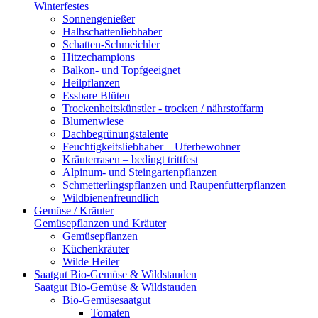
Winterfestes
Sonnengenießer
Halbschattenliebhaber
Schatten-Schmeichler
Hitzechampions
Balkon- und Topfgeeignet
Heilpflanzen
Essbare Blüten
Trockenheitskünstler - trocken / nährstoffarm
Blumenwiese
Dachbegrünungstalente
Feuchtigkeitsliebhaber – Uferbewohner
Kräuterrasen – bedingt trittfest
Alpinum- und Steingartenpflanzen
Schmetterlingspflanzen und Raupenfutterpflanzen
Wildbienenfreundlich
Gemüse / Kräuter
Gemüsepflanzen und Kräuter
Gemüsepflanzen
Küchenkräuter
Wilde Heiler
Saatgut Bio-Gemüse & Wildstauden
Saatgut Bio-Gemüse & Wildstauden
Bio-Gemüsesaatgut
Tomaten