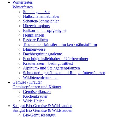
Winterfestes
Winterfestes
Sonnengenießer
Halbschattenliebhaber
Schatten-Schmeichler
Hitzechampions
Balkon- und Topfgeeignet
Heilpflanzen
Essbare Blüten
Trockenheitskünstler - trocken / nährstoffarm
Blumenwiese
Dachbegrünungstalente
Feuchtigkeitsliebhaber – Uferbewohner
Kräuterrasen – bedingt trittfest
Alpinum- und Steingartenpflanzen
Schmetterlingspflanzen und Raupenfutterpflanzen
Wildbienenfreundlich
Gemüse / Kräuter
Gemüsepflanzen und Kräuter
Gemüsepflanzen
Küchenkräuter
Wilde Heiler
Saatgut Bio-Gemüse & Wildstauden
Saatgut Bio-Gemüse & Wildstauden
Bio-Gemüsesaatgut