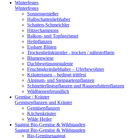
Winterfestes
Winterfestes
Sonnengenießer
Halbschattenliebhaber
Schatten-Schmeichler
Hitzechampions
Balkon- und Topfgeeignet
Heilpflanzen
Essbare Blüten
Trockenheitskünstler - trocken / nährstoffarm
Blumenwiese
Dachbegrünungstalente
Feuchtigkeitsliebhaber – Uferbewohner
Kräuterrasen – bedingt trittfest
Alpinum- und Steingartenpflanzen
Schmetterlingspflanzen und Raupenfutterpflanzen
Wildbienenfreundlich
Gemüse / Kräuter
Gemüsepflanzen und Kräuter
Gemüsepflanzen
Küchenkräuter
Wilde Heiler
Saatgut Bio-Gemüse & Wildstauden
Saatgut Bio-Gemüse & Wildstauden
Bio-Gemüsesaatgut