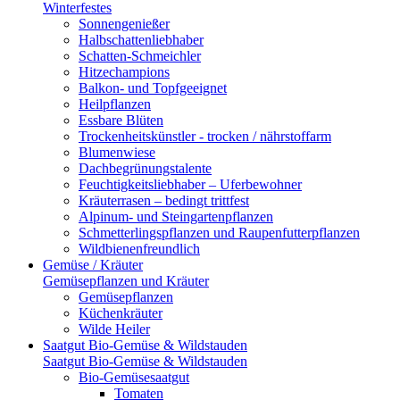
Winterfestes
Sonnengenießer
Halbschattenliebhaber
Schatten-Schmeichler
Hitzechampions
Balkon- und Topfgeeignet
Heilpflanzen
Essbare Blüten
Trockenheitskünstler - trocken / nährstoffarm
Blumenwiese
Dachbegrünungstalente
Feuchtigkeitsliebhaber – Uferbewohner
Kräuterrasen – bedingt trittfest
Alpinum- und Steingartenpflanzen
Schmetterlingspflanzen und Raupenfutterpflanzen
Wildbienenfreundlich
Gemüse / Kräuter
Gemüsepflanzen und Kräuter
Gemüsepflanzen
Küchenkräuter
Wilde Heiler
Saatgut Bio-Gemüse & Wildstauden
Saatgut Bio-Gemüse & Wildstauden
Bio-Gemüsesaatgut
Tomaten