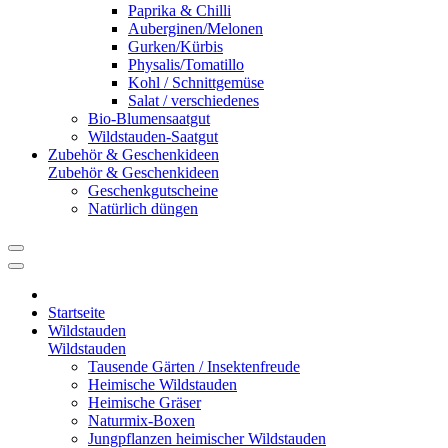
Paprika & Chilli
Auberginen/Melonen
Gurken/Kürbis
Physalis/Tomatillo
Kohl / Schnittgemüse
Salat / verschiedenes
Bio-Blumensaatgut
Wildstauden-Saatgut
Zubehör & Geschenkideen
Zubehör & Geschenkideen
Geschenkgutscheine
Natürlich düngen
Startseite
Wildstauden
Wildstauden
Tausende Gärten / Insektenfreude
Heimische Wildstauden
Heimische Gräser
Naturmix-Boxen
Jungpflanzen heimischer Wildstauden