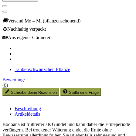
🚚
Versand Mo – Mi (pflanzenschonend)
♻️
Nachhaltig verpackt
🏡
Aus eigener Gärtnerei
Taubenschwänzchen Pflanze
Bewertung:
(0)
Schreibe deine Rezension
Stelle eine Frage
Beschreibung
Artikeldetails
Bodoana ist frühreifer als Gundel und kann daher die Ernteperiode
verlängern. Bei trockener Witterung endet die Ernte ohne
Bewässerung allerdings früher. Sie ist ebenfalls sehr gesund und