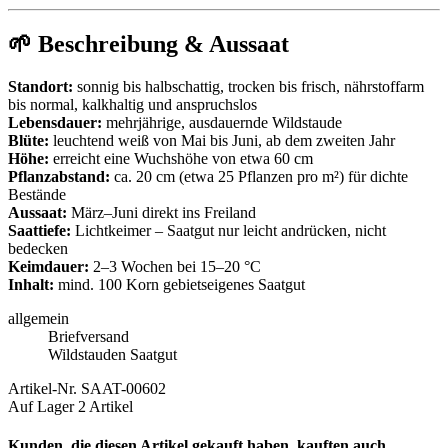
🌱 Beschreibung & Aussaat
Standort:
sonnig bis halbschattig, trocken bis frisch, nährstoffarm
bis normal, kalkhaltig und anspruchslos
Lebensdauer:
mehrjährige, ausdauernde Wildstaude
Blüte:
leuchtend weiß von Mai bis Juni, ab dem zweiten Jahr
Höhe:
erreicht eine Wuchshöhe von etwa 60 cm
Pflanzabstand:
ca. 20 cm (etwa 25 Pflanzen pro m²) für dichte
Bestände
Aussaat:
März–Juni direkt ins Freiland
Saattiefe:
Lichtkeimer – Saatgut nur leicht andrücken, nicht
bedecken
Keimdauer:
2–3 Wochen bei 15–20 °C
Inhalt:
mind. 100 Korn gebietseigenes Saatgut
allgemein
Briefversand
Wildstauden Saatgut
Artikel-Nr.
SAAT-00602
Auf Lager
2 Artikel
Kunden, die diesen Artikel gekauft haben, kauften auch ...