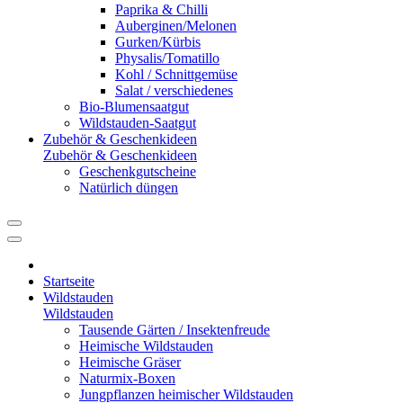
Paprika & Chilli
Auberginen/Melonen
Gurken/Kürbis
Physalis/Tomatillo
Kohl / Schnittgemüse
Salat / verschiedenes
Bio-Blumensaatgut
Wildstauden-Saatgut
Zubehör & Geschenkideen
Zubehör & Geschenkideen
Geschenkgutscheine
Natürlich düngen
Startseite
Wildstauden
Wildstauden
Tausende Gärten / Insektenfreude
Heimische Wildstauden
Heimische Gräser
Naturmix-Boxen
Jungpflanzen heimischer Wildstauden