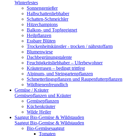
Winterfestes
Sonnengenießer
Halbschattenliebhaber
Schatten-Schmeichler
Hitzechampions
Balkon- und Topfgeeignet
Heilpflanzen
Essbare Blüten
Trockenheitskünstler - trocken / nährstoffarm
Blumenwiese
Dachbegrünungstalente
Feuchtigkeitsliebhaber – Uferbewohner
Kräuterrasen – bedingt trittfest
Alpinum- und Steingartenpflanzen
Schmetterlingspflanzen und Raupenfutterpflanzen
Wildbienenfreundlich
Gemüse / Kräuter
Gemüsepflanzen und Kräuter
Gemüsepflanzen
Küchenkräuter
Wilde Heiler
Saatgut Bio-Gemüse & Wildstauden
Saatgut Bio-Gemüse & Wildstauden
Bio-Gemüsesaatgut
Tomaten