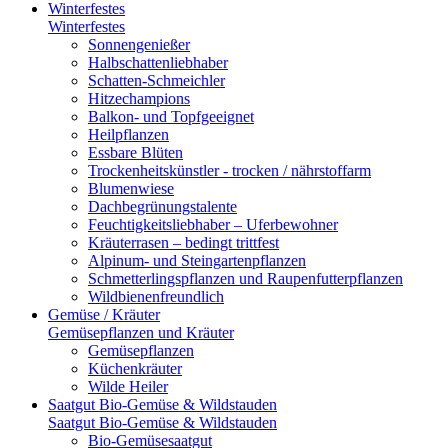
Winterfestes
Winterfestes
Sonnengenießer
Halbschattenliebhaber
Schatten-Schmeichler
Hitzechampions
Balkon- und Topfgeeignet
Heilpflanzen
Essbare Blüten
Trockenheitskünstler - trocken / nährstoffarm
Blumenwiese
Dachbegrünungstalente
Feuchtigkeitsliebhaber – Uferbewohner
Kräuterrasen – bedingt trittfest
Alpinum- und Steingartenpflanzen
Schmetterlingspflanzen und Raupenfutterpflanzen
Wildbienenfreundlich
Gemüse / Kräuter
Gemüsepflanzen und Kräuter
Gemüsepflanzen
Küchenkräuter
Wilde Heiler
Saatgut Bio-Gemüse & Wildstauden
Saatgut Bio-Gemüse & Wildstauden
Bio-Gemüsesaatgut