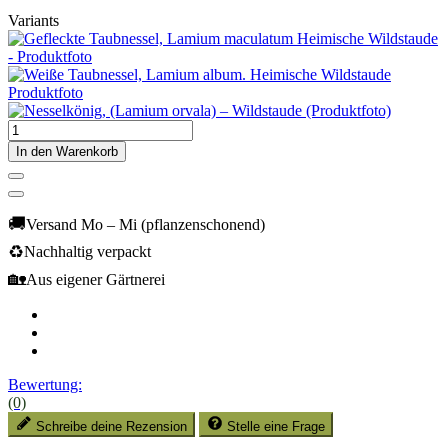
Variants
In den Warenkorb
🚚
Versand Mo – Mi (pflanzenschonend)
♻️
Nachhaltig verpackt
🏡
Aus eigener Gärtnerei
Bewertung:
(0)
Schreibe deine Rezension
Stelle eine Frage