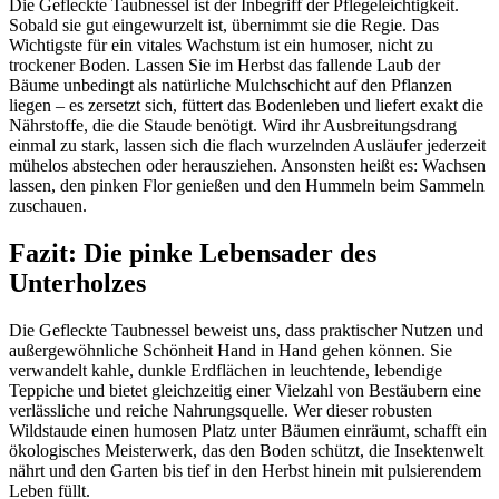
Die Gefleckte Taubnessel ist der Inbegriff der Pflegeleichtigkeit.
Sobald sie gut eingewurzelt ist, übernimmt sie die Regie. Das
Wichtigste für ein vitales Wachstum ist ein humoser, nicht zu
trockener Boden. Lassen Sie im Herbst das fallende Laub der
Bäume unbedingt als natürliche Mulchschicht auf den Pflanzen
liegen – es zersetzt sich, füttert das Bodenleben und liefert exakt die
Nährstoffe, die die Staude benötigt. Wird ihr Ausbreitungsdrang
einmal zu stark, lassen sich die flach wurzelnden Ausläufer jederzeit
mühelos abstechen oder herausziehen. Ansonsten heißt es: Wachsen
lassen, den pinken Flor genießen und den Hummeln beim Sammeln
zuschauen.
Fazit: Die pinke Lebensader des
Unterholzes
Die Gefleckte Taubnessel beweist uns, dass praktischer Nutzen und
außergewöhnliche Schönheit Hand in Hand gehen können. Sie
verwandelt kahle, dunkle Erdflächen in leuchtende, lebendige
Teppiche und bietet gleichzeitig einer Vielzahl von Bestäubern eine
verlässliche und reiche Nahrungsquelle. Wer dieser robusten
Wildstaude einen humosen Platz unter Bäumen einräumt, schafft ein
ökologisches Meisterwerk, das den Boden schützt, die Insektenwelt
nährt und den Garten bis tief in den Herbst hinein mit pulsierendem
Leben füllt.