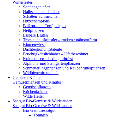
Winterfestes
Sonnengenießer
Halbschattenliebhaber
Schatten-Schmeichler
Hitzechampions
Balkon- und Topfgeeignet
Heilpflanzen
Essbare Blüten
Trockenheitskünstler - trocken / nährstoffarm
Blumenwiese
Dachbegrünungstalente
Feuchtigkeitsliebhaber – Uferbewohner
Kräuterrasen – bedingt trittfest
Alpinum- und Steingartenpflanzen
Schmetterlingspflanzen und Raupenfutterpflanzen
Wildbienenfreundlich
Gemüse / Kräuter
Gemüsepflanzen und Kräuter
Gemüsepflanzen
Küchenkräuter
Wilde Heiler
Saatgut Bio-Gemüse & Wildstauden
Saatgut Bio-Gemüse & Wildstauden
Bio-Gemüsesaatgut
Tomaten