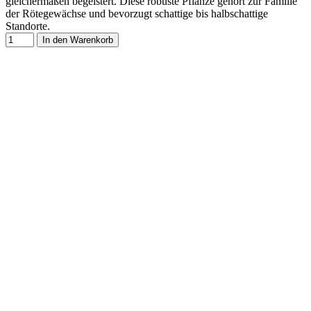
gleichermaßen begeistert. Diese robuste Pflanze gehört zur Familie
der Rötegewächse und bevorzugt schattige bis halbschattige
Standorte.
In den Warenkorb