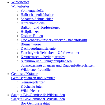
Winterfestes
Winterfestes
Sonnengenießer
Halbschattenliebhaber
Schatten-Schmeichler
Hitzechampions
Balkon- und Topfgeeignet
Heilpflanzen
Essbare Blüten
Trockenheitskünstler - trocken / nährstoffarm
Blumenwiese
Dachbegrünungstalente
Feuchtigkeitsliebhaber – Uferbewohner
Kräuterrasen – bedingt trittfest
Alpinum- und Steingartenpflanzen
Schmetterlingspflanzen und Raupenfutterpflanzen
Wildbienenfreundlich
Gemüse / Kräuter
Gemüsepflanzen und Kräuter
Gemüsepflanzen
Küchenkräuter
Wilde Heiler
Saatgut Bio-Gemüse & Wildstauden
Saatgut Bio-Gemüse & Wildstauden
Bio-Gemüsesaatgut