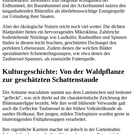
Hummelarten. Besonders früh fliegende Königinnen der
Erdhummel, der Baumhummel und der Ackerhummel nutzen den
langanhaltenden Blütenflor als überlebenswichtige Energiequelle
zur Gründung ihrer Staaten.
Aber der ökologische Nutzen reicht noch viel weiter. Die dichten
Blattpolster bieten ein hervorragendes Mikroklima. Zahlreiche
bodenlebende Nützlinge wie Laufkäfer, Raubmilben und Spinnen
finden in diesem leicht feuchten, geschützten Dschungel den
perfekten Lebensraum. Zudem dienen die weichen Blätter
spezialisierten Schmetterlingsraupen, wie etwa denen des
Taubnessel-Spanners, als essenzielle Futterquelle.
Kulturgeschichte: Von der Waldpflanze
zur geschätzten Schattenstaude
Der Artname
maculatum
stammt aus dem Lateinischen und bedeutet
"gefleckt", was sich direkt auf die charakteristische Zeichnung der
Blütenunterlippe bezieht. Wie ihre weiß blühende Verwandte galt
auch die Gefleckte Taubnessel in der frühen Volksheilkunde als
sanftes Heilkraut. Ihre jungen, milden Triebspitzen wurden gerne in
blutreinigenden Frühjahrssuppen verarbeitet.
Ihre eigentliche Karriere machte sie jedoch in der Gartenkultur.