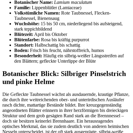
Botanischer Name:
Lamium maculatum
Familie:
Lippenblütler (Lamiaceae)
Volkstümliche Namen:
Rote Taubnessel, Flecken-
Taubnessel, Bienensaug
Wuchshöhe:
15 bis 50 cm, niederliegend bis aufsteigend,
stark teppichbildend
Blütezeit:
April bis Oktober
Blütenfarbe:
Rosa bis kräftig purpurrot
Standort:
Halbschattig bis schattig
Boden:
Frisch bis feucht, nährstoffreich, humos
Besonderheit:
Häufig ein silbrig-weißer Längsstreifen auf
den Blättern; gefleckte Unterlippe der Blüte
Botanischer Blick: Silbriger Pinselstrich
und pinke Helme
Die Gefleckte Taubnessel wächst als ausdauernde, krautige Pflanze,
die durch ihre weitreichenden ober- und unterirdischen Ausläufer
rasch dichte, mattartige Bestände bildet. Ihre kreuzgegenständig
angeordneten Blätter erinnern in ihrer herzförmigen bis dreieckigen
Struktur und dem grob gesägten Rand stark an die Brennnessel –
doch sie besitzen keinerlei Brennhaare. Ein herausragendes
optisches Merkmal, das sie zudem deutlich von anderen heimischen
Nesseln unterscheidet, ist der oft stark ausgeprägte, silbrig-weiße