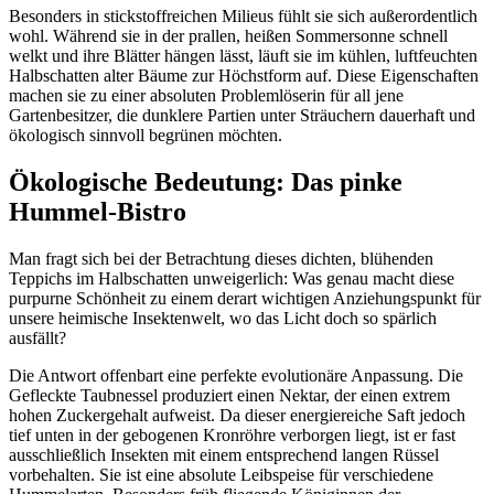
Besonders in stickstoffreichen Milieus fühlt sie sich außerordentlich
wohl. Während sie in der prallen, heißen Sommersonne schnell
welkt und ihre Blätter hängen lässt, läuft sie im kühlen, luftfeuchten
Halbschatten alter Bäume zur Höchstform auf. Diese Eigenschaften
machen sie zu einer absoluten Problemlöserin für all jene
Gartenbesitzer, die dunklere Partien unter Sträuchern dauerhaft und
ökologisch sinnvoll begrünen möchten.
Ökologische Bedeutung: Das pinke
Hummel-Bistro
Man fragt sich bei der Betrachtung dieses dichten, blühenden
Teppichs im Halbschatten unweigerlich: Was genau macht diese
purpurne Schönheit zu einem derart wichtigen Anziehungspunkt für
unsere heimische Insektenwelt, wo das Licht doch so spärlich
ausfällt?
Die Antwort offenbart eine perfekte evolutionäre Anpassung. Die
Gefleckte Taubnessel produziert einen Nektar, der einen extrem
hohen Zuckergehalt aufweist. Da dieser energiereiche Saft jedoch
tief unten in der gebogenen Kronröhre verborgen liegt, ist er fast
ausschließlich Insekten mit einem entsprechend langen Rüssel
vorbehalten. Sie ist eine absolute Leibspeise für verschiedene