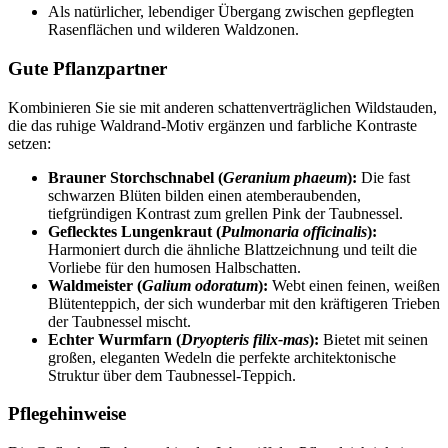
Als natürlicher, lebendiger Übergang zwischen gepflegten
Rasenflächen und wilderen Waldzonen.
Gute Pflanzpartner
Kombinieren Sie sie mit anderen schattenverträglichen Wildstauden,
die das ruhige Waldrand-Motiv ergänzen und farbliche Kontraste
setzen:
Brauner Storchschnabel (
Geranium phaeum
):
Die fast
schwarzen Blüten bilden einen atemberaubenden,
tiefgründigen Kontrast zum grellen Pink der Taubnessel.
Geflecktes Lungenkraut (
Pulmonaria officinalis
):
Harmoniert durch die ähnliche Blattzeichnung und teilt die
Vorliebe für den humosen Halbschatten.
Waldmeister (
Galium odoratum
):
Webt einen feinen, weißen
Blütenteppich, der sich wunderbar mit den kräftigeren Trieben
der Taubnessel mischt.
Echter Wurmfarn (
Dryopteris filix-mas
):
Bietet mit seinen
großen, eleganten Wedeln die perfekte architektonische
Struktur über dem Taubnessel-Teppich.
Pflegehinweise