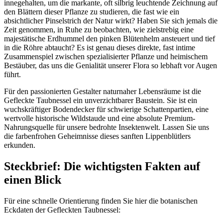
innegehalten, um die markante, oft silbrig leuchtende Zeichnung auf
den Blättern dieser Pflanze zu studieren, die fast wie ein
absichtlicher Pinselstrich der Natur wirkt? Haben Sie sich jemals die
Zeit genommen, in Ruhe zu beobachten, wie zielstrebig eine
majestätische Erdhummel den pinken Blütenhelm ansteuert und tief
in die Röhre abtaucht? Es ist genau dieses direkte, fast intime
Zusammenspiel zwischen spezialisierter Pflanze und heimischem
Bestäuber, das uns die Genialität unserer Flora so lebhaft vor Augen
führt.
Für den passionierten Gestalter naturnaher Lebensräume ist die
Gefleckte Taubnessel ein unverzichtbarer Baustein. Sie ist ein
wuchskräftiger Bodendecker für schwierige Schattenpartien, eine
wertvolle historische Wildstaude und eine absolute Premium-
Nahrungsquelle für unsere bedrohte Insektenwelt. Lassen Sie uns
die farbenfrohen Geheimnisse dieses sanften Lippenblütlers
erkunden.
Steckbrief: Die wichtigsten Fakten auf
einen Blick
Für eine schnelle Orientierung finden Sie hier die botanischen
Eckdaten der Gefleckten Taubnessel: