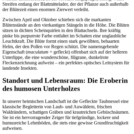
Streifen entlang der Blattmittelader, der der Pflanze auch außerhalb
der Blütezeit einen enormen Zierwert verleiht.
Zwischen April und Oktober schieben sich die markanten
Blütenstände an den vierkantigen Stängeln in die Höhe. Die Blüten
sitzen in dichten Scheinquirlen in den Blattachseln. Ihre kräftig
pinke bis purpurrote Farbe entfaltet im Schatten eine unglaubliche
Leuchtkraft. Die Blüte formt einen stark gewölbten, behaarten
Helm, der den Pollen vor Regen schützt. Die namensgebende
Eigenschaft (
maculatum
= gefleckt) offenbart sich auf der helleren
Unterlippe, die eine wunderschöne, filigrane, dunkelrote
Fleckenzeichnung aufweist – ein perfektes optisches Leitsystem für
landende Insekten.
Standort und Lebensraum: Die Eroberin
des humosen Unterholzes
In unserer heimischen Landschaft ist die Gefleckte Taubnessel eine
klassische Begleiterin von Laub- und Auwäldern, frischen
Waldrändern, schattigen Gräben und krautreichen Gebüschsäumen.
Sie ist ein hervorragender Zeiger für tiefgründige, lockere und
humusreiche Lehmböden, die stets eine gewisse Grundfeuchtigkeit
aufweisen.