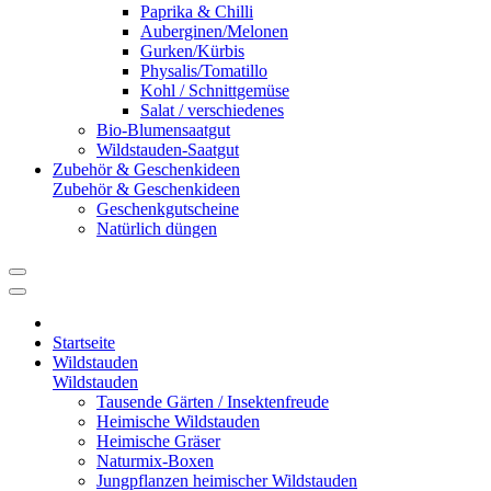
Paprika & Chilli
Auberginen/Melonen
Gurken/Kürbis
Physalis/Tomatillo
Kohl / Schnittgemüse
Salat / verschiedenes
Bio-Blumensaatgut
Wildstauden-Saatgut
Zubehör & Geschenkideen
Zubehör & Geschenkideen
Geschenkgutscheine
Natürlich düngen
Startseite
Wildstauden
Wildstauden
Tausende Gärten / Insektenfreude
Heimische Wildstauden
Heimische Gräser
Naturmix-Boxen
Jungpflanzen heimischer Wildstauden