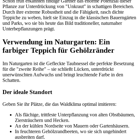
Schon früh erkannten findige Gärtner das enorme Potenzial dieser
Pflanze zur Unterdrückung von "Unkraut" in schattigen Bereichen.
Durch ihre extreme Robustheit und die Fähigkeit, rasch dichte
Teppiche zu weben, hielt sie Einzug in die klassischen Bauerngärten
und Parks, wo sie bis heute das Bild traditioneller, naturnaher
Unterbepflanzungen prägt.
Verwendung im Naturgarten: Ein
farbiger Teppich für Gehölzränder
Im Naturgarten ist die Gefleckte Taubnessel die perfekte Besetzung
für die "zweite Reihe" – sie schließt Lücken, unterdrückt
unerwünschten Aufwuchs und bringt leuchtende Farbe in den
Schatten.
Der ideale Standort
Geben Sie ihr Plätze, die das Waldklima optimal imitieren:
Als flächige, trittfeste Unterpflanzung von alten Obstbäumen,
Ziersträuchern und Hecken.
An der kühlen Nordseite von Mauern oder Gartenhäusern.
In feuchteren Gehölzrandbeeten, wo sie sich ungehindert
ausbreiten darf.