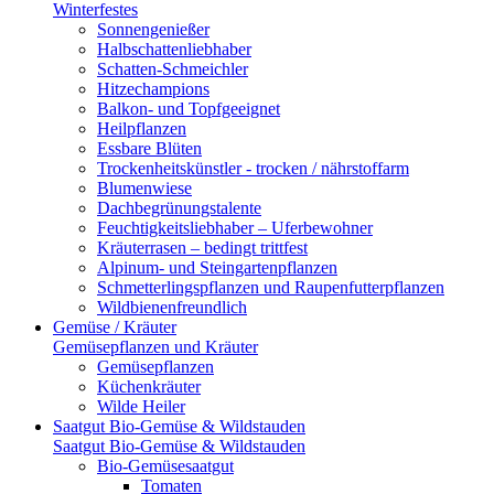
Winterfestes
Sonnengenießer
Halbschattenliebhaber
Schatten-Schmeichler
Hitzechampions
Balkon- und Topfgeeignet
Heilpflanzen
Essbare Blüten
Trockenheitskünstler - trocken / nährstoffarm
Blumenwiese
Dachbegrünungstalente
Feuchtigkeitsliebhaber – Uferbewohner
Kräuterrasen – bedingt trittfest
Alpinum- und Steingartenpflanzen
Schmetterlingspflanzen und Raupenfutterpflanzen
Wildbienenfreundlich
Gemüse / Kräuter
Gemüsepflanzen und Kräuter
Gemüsepflanzen
Küchenkräuter
Wilde Heiler
Saatgut Bio-Gemüse & Wildstauden
Saatgut Bio-Gemüse & Wildstauden
Bio-Gemüsesaatgut
Tomaten