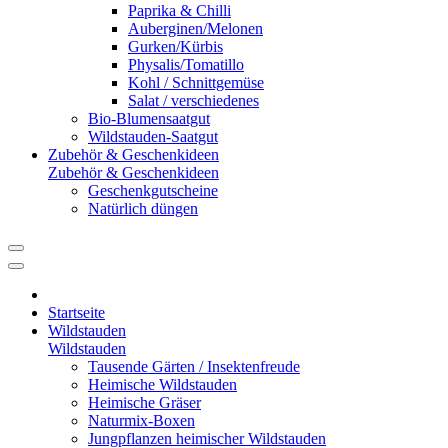
Paprika & Chilli
Auberginen/Melonen
Gurken/Kürbis
Physalis/Tomatillo
Kohl / Schnittgemüse
Salat / verschiedenes
Bio-Blumensaatgut
Wildstauden-Saatgut
Zubehör & Geschenkideen
Zubehör & Geschenkideen
Geschenkgutscheine
Natürlich düngen
Startseite
Wildstauden
Wildstauden
Tausende Gärten / Insektenfreude
Heimische Wildstauden
Heimische Gräser
Naturmix-Boxen
Jungpflanzen heimischer Wildstauden