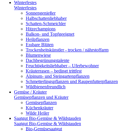
Winterfestes
Winterfestes
Sonnengenießer
Halbschattenliebhaber
Schatten-Schmeichler
Hitzechampions
Balkon- und Topfgeeignet
Heilpflanzen
Essbare Blüten
Trockenheitskünstler - trocken / nährstoffarm
Blumenwiese
Dachbegrünungstalente
Feuchtigkeitsliebhaber – Uferbewohner
Kräuterrasen – bedingt trittfest
Alpinum- und Steingartenpflanzen
Schmetterlingspflanzen und Raupenfutterpflanzen
Wildbienenfreundlich
Gemüse / Kräuter
Gemüsepflanzen und Kräuter
Gemüsepflanzen
Küchenkräuter
Wilde Heiler
Saatgut Bio-Gemüse & Wildstauden
Saatgut Bio-Gemüse & Wildstauden
Bio-Gemüsesaatgut