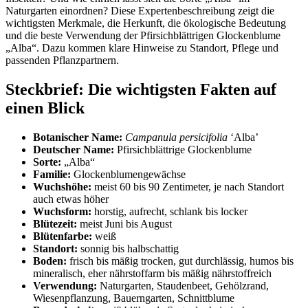
Naturgarten einordnen? Diese Expertenbeschreibung zeigt die 
wichtigsten Merkmale, die Herkunft, die ökologische Bedeutung 
und die beste Verwendung der Pfirsichblättrigen Glockenblume 
„Alba“. Dazu kommen klare Hinweise zu Standort, Pflege und 
passenden Pflanzpartnern.
Steckbrief: Die wichtigsten Fakten auf 
einen Blick
Botanischer Name:
Campanula persicifolia
 ‘Alba’
Deutscher Name:
 Pfirsichblättrige Glockenblume
Sorte:
 „Alba“
Familie:
 Glockenblumengewächse
Wuchshöhe:
 meist 60 bis 90 Zentimeter, je nach Standort 
auch etwas höher
Wuchsform:
 horstig, aufrecht, schlank bis locker
Blütezeit:
 meist Juni bis August
Blütenfarbe:
 weiß
Standort:
 sonnig bis halbschattig
Boden:
 frisch bis mäßig trocken, gut durchlässig, humos bis 
mineralisch, eher nährstoffarm bis mäßig nährstoffreich
Verwendung:
 Naturgarten, Staudenbeet, Gehölzrand, 
Wiesenpflanzung, Bauerngarten, Schnittblume