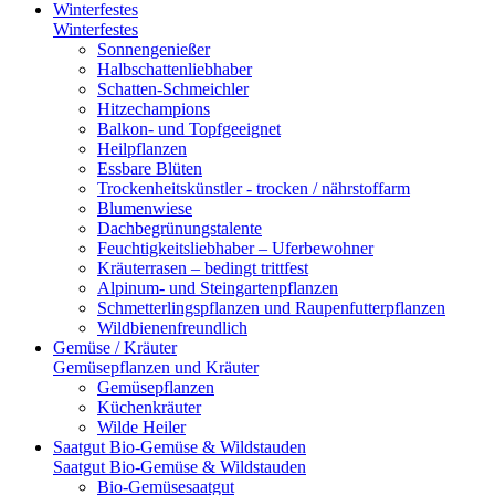
Winterfestes
Winterfestes
Sonnengenießer
Halbschattenliebhaber
Schatten-Schmeichler
Hitzechampions
Balkon- und Topfgeeignet
Heilpflanzen
Essbare Blüten
Trockenheitskünstler - trocken / nährstoffarm
Blumenwiese
Dachbegrünungstalente
Feuchtigkeitsliebhaber – Uferbewohner
Kräuterrasen – bedingt trittfest
Alpinum- und Steingartenpflanzen
Schmetterlingspflanzen und Raupenfutterpflanzen
Wildbienenfreundlich
Gemüse / Kräuter
Gemüsepflanzen und Kräuter
Gemüsepflanzen
Küchenkräuter
Wilde Heiler
Saatgut Bio-Gemüse & Wildstauden
Saatgut Bio-Gemüse & Wildstauden
Bio-Gemüsesaatgut