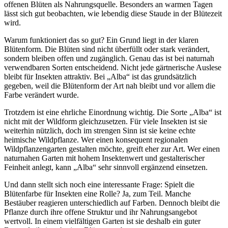
offenen Blüten als Nahrungsquelle. Besonders an warmen Tagen 
lässt sich gut beobachten, wie lebendig diese Staude in der Blütezeit 
wird.
Warum funktioniert das so gut? Ein Grund liegt in der klaren 
Blütenform. Die Blüten sind nicht überfüllt oder stark verändert, 
sondern bleiben offen und zugänglich. Genau das ist bei naturnah 
verwendbaren Sorten entscheidend. Nicht jede gärtnerische Auslese 
bleibt für Insekten attraktiv. Bei „Alba“ ist das grundsätzlich 
gegeben, weil die Blütenform der Art nah bleibt und vor allem die 
Farbe verändert wurde.
Trotzdem ist eine ehrliche Einordnung wichtig. Die Sorte „Alba“ ist 
nicht mit der Wildform gleichzusetzen. Für viele Insekten ist sie 
weiterhin nützlich, doch im strengen Sinn ist sie keine echte 
heimische Wildpflanze. Wer einen konsequent regionalen 
Wildpflanzengarten gestalten möchte, greift eher zur Art. Wer einen 
naturnahen Garten mit hohem Insektenwert und gestalterischer 
Feinheit anlegt, kann „Alba“ sehr sinnvoll ergänzend einsetzen.
Und dann stellt sich noch eine interessante Frage: Spielt die 
Blütenfarbe für Insekten eine Rolle? Ja, zum Teil. Manche 
Bestäuber reagieren unterschiedlich auf Farben. Dennoch bleibt die 
Pflanze durch ihre offene Struktur und ihr Nahrungsangebot 
wertvoll. In einem vielfältigen Garten ist sie deshalb ein guter 