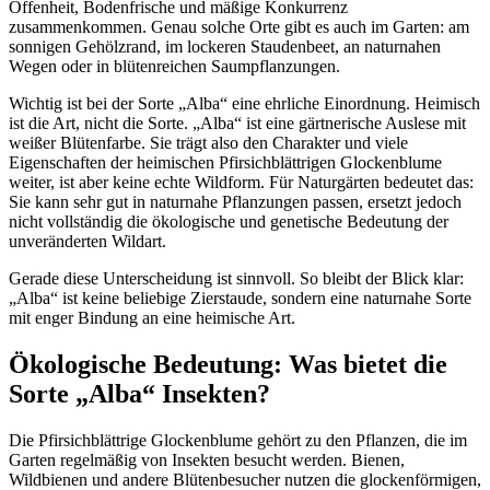
Offenheit, Bodenfrische und mäßige Konkurrenz 
zusammenkommen. Genau solche Orte gibt es auch im Garten: am 
sonnigen Gehölzrand, im lockeren Staudenbeet, an naturnahen 
Wegen oder in blütenreichen Saumpflanzungen.
Wichtig ist bei der Sorte „Alba“ eine ehrliche Einordnung. Heimisch 
ist die Art, nicht die Sorte. „Alba“ ist eine gärtnerische Auslese mit 
weißer Blütenfarbe. Sie trägt also den Charakter und viele 
Eigenschaften der heimischen Pfirsichblättrigen Glockenblume 
weiter, ist aber keine echte Wildform. Für Naturgärten bedeutet das: 
Sie kann sehr gut in naturnahe Pflanzungen passen, ersetzt jedoch 
nicht vollständig die ökologische und genetische Bedeutung der 
unveränderten Wildart.
Gerade diese Unterscheidung ist sinnvoll. So bleibt der Blick klar: 
„Alba“ ist keine beliebige Zierstaude, sondern eine naturnahe Sorte 
mit enger Bindung an eine heimische Art.
Ökologische Bedeutung: Was bietet die 
Sorte „Alba“ Insekten?
Die Pfirsichblättrige Glockenblume gehört zu den Pflanzen, die im 
Garten regelmäßig von Insekten besucht werden. Bienen, 
Wildbienen und andere Blütenbesucher nutzen die glockenförmigen, 