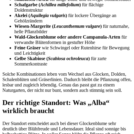
Schafgarbe (
Achillea millefolium
)
 für flächige 
Doldenstruktur
Akelei (
Aquilegia vulgaris
)
 für lockere Übergänge an 
Gehölzrändern
Wiesen-Margerite (
Leucanthemum vulgare
)
 für naturnahe, 
helle Pflanzbilder
Wald-Glockenblume oder andere Campanula-Arten
 für 
verwandte Blütenformen in gestufter Höhe
Feine Gräser
 wie Schwingel oder Rutenhirse für Bewegung 
und Leichtigkeit
Gelbe Skabiose (
Scabiosa ochroleuca
)
 für zarte 
Sommerkontraste
Solche Kombinationen leben vom Wechsel aus Glocken, Dolden, 
Schalenblüten und Gräserlinien. Dadurch bleibt die Pflanzung offen, 
lesbar und zugleich lebendig. Genau das passt gut zu einem 
Naturgarten, der nicht nur bunt, sondern auch stimmig sein soll.
Der richtige Standort: Was „Alba“ 
wirklich braucht
Der Standort entscheidet auch bei dieser Glockenblume sehr 
deutlich über Blühfreude und Lebensdauer. Ideal sind sonnige bis 