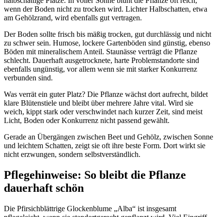
halbschattige Plätze. In voller Sonne blüht die Pflanze oft reich, 
wenn der Boden nicht zu trocken wird. Lichter Halbschatten, etwa 
am Gehölzrand, wird ebenfalls gut vertragen.
Der Boden sollte frisch bis mäßig trocken, gut durchlässig und nicht 
zu schwer sein. Humose, lockere Gartenböden sind günstig, ebenso 
Böden mit mineralischem Anteil. Staunässe verträgt die Pflanze 
schlecht. Dauerhaft ausgetrocknete, harte Problemstandorte sind 
ebenfalls ungünstig, vor allem wenn sie mit starker Konkurrenz 
verbunden sind.
Was verrät ein guter Platz? Die Pflanze wächst dort aufrecht, bildet 
klare Blütenstiele und bleibt über mehrere Jahre vital. Wird sie 
weich, kippt stark oder verschwindet nach kurzer Zeit, sind meist 
Licht, Boden oder Konkurrenz nicht passend gewählt.
Gerade an Übergängen zwischen Beet und Gehölz, zwischen Sonne 
und leichtem Schatten, zeigt sie oft ihre beste Form. Dort wirkt sie 
nicht erzwungen, sondern selbstverständlich.
Pflegehinweise: So bleibt die Pflanze 
dauerhaft schön
Die Pfirsichblättrige Glockenblume „Alba“ ist insgesamt 