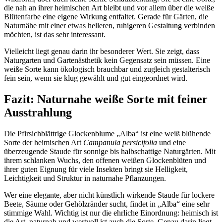
die nah an ihrer heimischen Art bleibt und vor allem über die weiße 
Blütenfarbe eine eigene Wirkung entfaltet. Gerade für Gärten, die 
Naturnähe mit einer etwas helleren, ruhigeren Gestaltung verbinden 
möchten, ist das sehr interessant.
Vielleicht liegt genau darin ihr besonderer Wert. Sie zeigt, dass 
Naturgarten und Gartenästhetik kein Gegensatz sein müssen. Eine 
weiße Sorte kann ökologisch brauchbar und zugleich gestalterisch 
fein sein, wenn sie klug gewählt und gut eingeordnet wird.
Fazit: Naturnahe weiße Sorte mit feiner 
Ausstrahlung
Die Pfirsichblättrige Glockenblume „Alba“ ist eine weiß blühende 
Sorte der heimischen Art 
Campanula persicifolia
 und eine 
überzeugende Staude für sonnige bis halbschattige Naturgärten. Mit 
ihrem schlanken Wuchs, den offenen weißen Glockenblüten und 
ihrer guten Eignung für viele Insekten bringt sie Helligkeit, 
Leichtigkeit und Struktur in naturnahe Pflanzungen.
Wer eine elegante, aber nicht künstlich wirkende Staude für lockere 
Beete, Säume oder Gehölzränder sucht, findet in „Alba“ eine sehr 
stimmige Wahl. Wichtig ist nur die ehrliche Einordnung: heimisch ist 
die Art, naturnah und wertvoll ist auch die Sorte. Genau darin liegt 