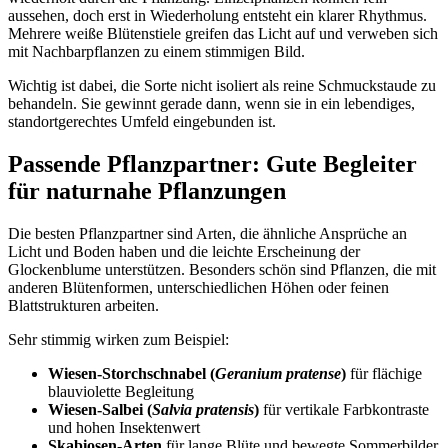
aussehen, doch erst in Wiederholung entsteht ein klarer Rhythmus. 
Mehrere weiße Blütenstiele greifen das Licht auf und verweben sich 
mit Nachbarpflanzen zu einem stimmigen Bild.
Wichtig ist dabei, die Sorte nicht isoliert als reine Schmuckstaude zu 
behandeln. Sie gewinnt gerade dann, wenn sie in ein lebendiges, 
standortgerechtes Umfeld eingebunden ist.
Passende Pflanzpartner: Gute Begleiter 
für naturnahe Pflanzungen
Die besten Pflanzpartner sind Arten, die ähnliche Ansprüche an 
Licht und Boden haben und die leichte Erscheinung der 
Glockenblume unterstützen. Besonders schön sind Pflanzen, die mit 
anderen Blütenformen, unterschiedlichen Höhen oder feinen 
Blattstrukturen arbeiten.
Sehr stimmig wirken zum Beispiel:
Wiesen-Storchschnabel (
Geranium pratense
)
 für flächige 
blauviolette Begleitung
Wiesen-Salbei (
Salvia pratensis
)
 für vertikale Farbkontraste 
und hohen Insektenwert
Skabiosen-Arten
 für lange Blüte und bewegte Sommerbilder