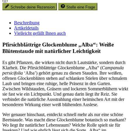
(0)
Schreibe deine Rezension
Stelle eine Frage
Beschreibung
Artikeldetails
Vielleicht gefällt Ihnen auch
Pfirsichblättrige Glockenblume „Alba“: Weiße 
Blütenstaude mit natürlicher Leichtigkeit
Es gibt Pflanzen, die wirken nicht durch Lautstärke, sondern durch 
Klarheit. Die Pfirsichblättrige Glockenblume „Alba“ (
Campanula
persicifolia
 ‘Alba’) gehört genau zu diesen Stauden. Ihre weißen, 
offenen Glockenblüten stehen auf schlanken Stielen über schmalem 
Laub und bringen eine ruhige, helle Präsenz in den Garten. 
Zwischen Wildstauden, Gräsern und lockeren Sommerblühern wirkt 
sie fast wie ein Lichtpunkt. Und genau darin liegt ihr Reiz. Sie 
verbindet die natürliche Ausstrahlung einer heimischen Art mit der 
besonderen Wirkung einer weiß blühenden Auslese.
Wer genauer hinschaut, entdeckt schnell mehr als nur eine schöne 
Beetstaude. Was macht diese Glockenblume botanisch so markant? 
Wo liegt ihr natürlicher Lebensraum? Welche Rolle spielt sie für 
Insekten? Und wie ehrlich lässt sich die Sorte „Alba“ im 