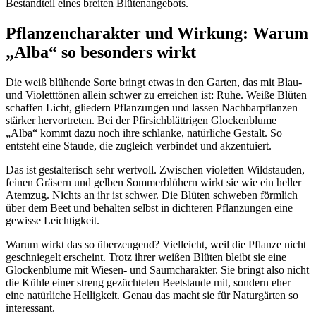
Bestandteil eines breiten Blütenangebots.
Pflanzencharakter und Wirkung: Warum 
„Alba“ so besonders wirkt
Die weiß blühende Sorte bringt etwas in den Garten, das mit Blau- 
und Violetttönen allein schwer zu erreichen ist: Ruhe. Weiße Blüten 
schaffen Licht, gliedern Pflanzungen und lassen Nachbarpflanzen 
stärker hervortreten. Bei der Pfirsichblättrigen Glockenblume 
„Alba“ kommt dazu noch ihre schlanke, natürliche Gestalt. So 
entsteht eine Staude, die zugleich verbindet und akzentuiert.
Das ist gestalterisch sehr wertvoll. Zwischen violetten Wildstauden, 
feinen Gräsern und gelben Sommerblühern wirkt sie wie ein heller 
Atemzug. Nichts an ihr ist schwer. Die Blüten schweben förmlich 
über dem Beet und behalten selbst in dichteren Pflanzungen eine 
gewisse Leichtigkeit.
Warum wirkt das so überzeugend? Vielleicht, weil die Pflanze nicht 
geschniegelt erscheint. Trotz ihrer weißen Blüten bleibt sie eine 
Glockenblume mit Wiesen- und Saumcharakter. Sie bringt also nicht 
die Kühle einer streng gezüchteten Beetstaude mit, sondern eher 
eine natürliche Helligkeit. Genau das macht sie für Naturgärten so 
interessant.