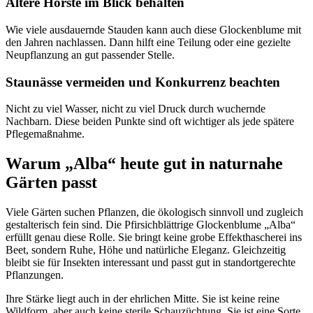
Ältere Horste im Blick behalten
Wie viele ausdauernde Stauden kann auch diese Glockenblume mit 
den Jahren nachlassen. Dann hilft eine Teilung oder eine gezielte 
Neupflanzung an gut passender Stelle.
Staunässe vermeiden und Konkurrenz beachten
Nicht zu viel Wasser, nicht zu viel Druck durch wuchernde 
Nachbarn. Diese beiden Punkte sind oft wichtiger als jede spätere 
Pflegemaßnahme.
Warum „Alba“ heute gut in naturnahe 
Gärten passt
Viele Gärten suchen Pflanzen, die ökologisch sinnvoll und zugleich 
gestalterisch fein sind. Die Pfirsichblättrige Glockenblume „Alba“ 
erfüllt genau diese Rolle. Sie bringt keine grobe Effekthascherei ins 
Beet, sondern Ruhe, Höhe und natürliche Eleganz. Gleichzeitig 
bleibt sie für Insekten interessant und passt gut in standortgerechte 
Pflanzungen.
Ihre Stärke liegt auch in der ehrlichen Mitte. Sie ist keine reine 
Wildform, aber auch keine sterile Schauzüchtung. Sie ist eine Sorte, 