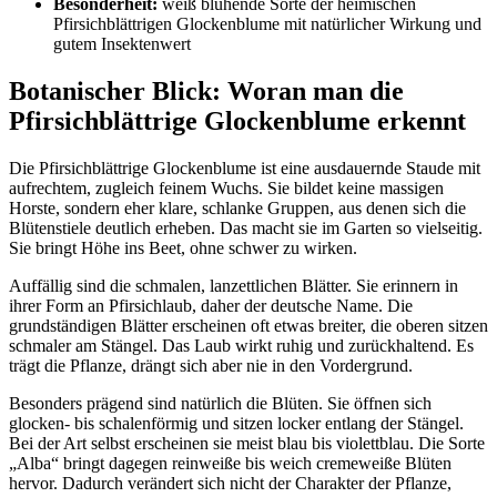
Besonderheit:
 weiß blühende Sorte der heimischen 
Pfirsichblättrigen Glockenblume mit natürlicher Wirkung und 
gutem Insektenwert
Botanischer Blick: Woran man die 
Pfirsichblättrige Glockenblume erkennt
Die Pfirsichblättrige Glockenblume ist eine ausdauernde Staude mit 
aufrechtem, zugleich feinem Wuchs. Sie bildet keine massigen 
Horste, sondern eher klare, schlanke Gruppen, aus denen sich die 
Blütenstiele deutlich erheben. Das macht sie im Garten so vielseitig. 
Sie bringt Höhe ins Beet, ohne schwer zu wirken.
Auffällig sind die schmalen, lanzettlichen Blätter. Sie erinnern in 
ihrer Form an Pfirsichlaub, daher der deutsche Name. Die 
grundständigen Blätter erscheinen oft etwas breiter, die oberen sitzen 
schmaler am Stängel. Das Laub wirkt ruhig und zurückhaltend. Es 
trägt die Pflanze, drängt sich aber nie in den Vordergrund.
Besonders prägend sind natürlich die Blüten. Sie öffnen sich 
glocken- bis schalenförmig und sitzen locker entlang der Stängel. 
Bei der Art selbst erscheinen sie meist blau bis violettblau. Die Sorte 
„Alba“ bringt dagegen reinweiße bis weich cremeweiße Blüten 
hervor. Dadurch verändert sich nicht der Charakter der Pflanze, 