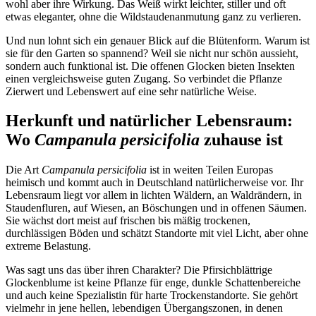
wohl aber ihre Wirkung. Das Weiß wirkt leichter, stiller und oft 
etwas eleganter, ohne die Wildstaudenanmutung ganz zu verlieren.
Und nun lohnt sich ein genauer Blick auf die Blütenform. Warum ist 
sie für den Garten so spannend? Weil sie nicht nur schön aussieht, 
sondern auch funktional ist. Die offenen Glocken bieten Insekten 
einen vergleichsweise guten Zugang. So verbindet die Pflanze 
Zierwert und Lebenswert auf eine sehr natürliche Weise.
Herkunft und natürlicher Lebensraum: 
Wo 
Campanula persicifolia
 zuhause ist
Die Art 
Campanula persicifolia
 ist in weiten Teilen Europas 
heimisch und kommt auch in Deutschland natürlicherweise vor. Ihr 
Lebensraum liegt vor allem in lichten Wäldern, an Waldrändern, in 
Staudenfluren, auf Wiesen, an Böschungen und in offenen Säumen. 
Sie wächst dort meist auf frischen bis mäßig trockenen, 
durchlässigen Böden und schätzt Standorte mit viel Licht, aber ohne 
extreme Belastung.
Was sagt uns das über ihren Charakter? Die Pfirsichblättrige 
Glockenblume ist keine Pflanze für enge, dunkle Schattenbereiche 
und auch keine Spezialistin für harte Trockenstandorte. Sie gehört 
vielmehr in jene hellen, lebendigen Übergangszonen, in denen 