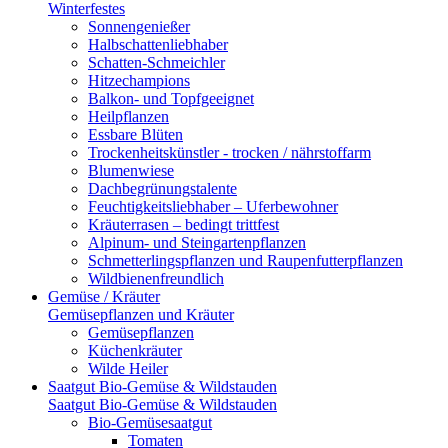
Winterfestes
Sonnengenießer
Halbschattenliebhaber
Schatten-Schmeichler
Hitzechampions
Balkon- und Topfgeeignet
Heilpflanzen
Essbare Blüten
Trockenheitskünstler - trocken / nährstoffarm
Blumenwiese
Dachbegrünungstalente
Feuchtigkeitsliebhaber – Uferbewohner
Kräuterrasen – bedingt trittfest
Alpinum- und Steingartenpflanzen
Schmetterlingspflanzen und Raupenfutterpflanzen
Wildbienenfreundlich
Gemüse / Kräuter
Gemüsepflanzen und Kräuter
Gemüsepflanzen
Küchenkräuter
Wilde Heiler
Saatgut Bio-Gemüse & Wildstauden
Saatgut Bio-Gemüse & Wildstauden
Bio-Gemüsesaatgut
Tomaten