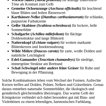
Töne als Kontrast zum Gelb
Gemeine Ochsenzunge (
Anchusa officinalis
)
 für leuchtend 
blaue Blüten und hohen Bienenwert
Karthäuser-Nelke (
Dianthus carthusianorum
)
 für schlanke, 
purpurrote Farbakzente
Gelbe Skabiose (
Scabiosa ochroleuca
)
 für lockere, helle 
Sommerblüte
Schafgarbe (
Achillea millefolium
)
 für flächige 
Doldenstruktur und lange Blütezeit
Natternkopf (
Echium vulgare
)
 für weitere markante 
Blütenkerzen und Insektennahrung
Wilde Möhre (
Daucus carota
)
 für zarte, weiße Dolden und 
natürliche Leichtigkeit
Edel-Gamander (
Teucrium chamaedrys
)
 für niedrige, 
immergrüne Struktur am Beetrand
Schaf-Schwingel oder andere feine Gräser
 für Ruhe und 
Bewegung in der Pflanzung
Solche Kombinationen leben vom Wechsel der Formen. Aufrechte 
Kerzen treffen auf Dolden, Polster, Nelken und Gräserlinien. Genau 
daraus entstehen naturnahe Sommerbilder, die ökologisch und 
gestalterisch gleichermaßen überzeugen. Das warme Gelb der 
Königskerze verbindet sich dabei besonders gut mit Blau- und 
Violetttönen zu einem lebendigen, harmonischen Farbklang.