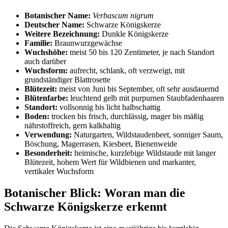
Botanischer Name:
Verbascum nigrum
Deutscher Name:
 Schwarze Königskerze
Weitere Bezeichnung:
 Dunkle Königskerze
Familie:
 Braunwurzgewächse
Wuchshöhe:
 meist 50 bis 120 Zentimeter, je nach Standort 
auch darüber
Wuchsform:
 aufrecht, schlank, oft verzweigt, mit 
grundständiger Blattrosette
Blütezeit:
 meist von Juni bis September, oft sehr ausdauernd
Blütenfarbe:
 leuchtend gelb mit purpurnen Staubfadenhaaren
Standort:
 vollsonnig bis licht halbschattig
Boden:
 trocken bis frisch, durchlässig, mager bis mäßig 
nährstoffreich, gern kalkhaltig
Verwendung:
 Naturgarten, Wildstaudenbeet, sonniger Saum, 
Böschung, Magerrasen, Kiesbeet, Bienenweide
Besonderheit:
 heimische, kurzlebige Wildstaude mit langer 
Blütezeit, hohem Wert für Wildbienen und markanter, 
vertikaler Wuchsform
Botanischer Blick: Woran man die 
Schwarze Königskerze erkennt