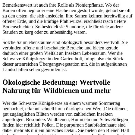
Bemerkenswert ist auch ihre Rolle als Pionierpflanze. Wo der 
Boden offen liegt oder eine Fläche neu gestört wurde, gehört sie oft 
zu den ersten, die sich ansiedeln. Ihre Samen keimen bereitwillig auf 
offener Erde, und die kräftige Pfahlwurzel erschließt rasch tiefere 
Bodenschichten. So besiedelt sie Standorte, die für viele andere 
Stauden zu karg oder zu unbeständig wären.
Solche Saumlebensräume sind ökologisch besonders wertvoll. Sie 
verbinden offene und beschattete Bereiche und bieten gerade 
dadurch einer großen Vielfalt an Insekten Lebensraum. Wer die 
Schwarze Königskerze in den Garten holt, bringt also ein Stück 
dieser artenreichen Übergangsvegetation mit, die in aufgeräumten 
Landschaften selten geworden ist.
Ökologische Bedeutung: Wertvolle 
Nahrung für Wildbienen und mehr
Wer die Schwarze Königskerze an einem warmen Sommertag 
beobachtet, erkennt schnell ihren ökologischen Wert. Die offenen, 
gut zugänglichen Blüten werden von zahlreichen Insekten 
angeflogen. Besonders Wildbienen, Hummeln und Schwebfliegen 
finden hier reichlich Pollen. Die purpurnen Staubfadenhaare sind 
dabei mehr als nur ein hübsches Detail. Sie bieten den Bienen Halt 