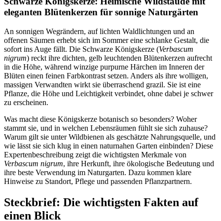
Schwarze Königskerze: Heimische Wildstaude mit 
eleganten Blütenkerzen für sonnige Naturgärten
An sonnigen Wegrändern, auf lichten Waldlichtungen und an 
offenen Säumen erhebt sich im Sommer eine schlanke Gestalt, die 
sofort ins Auge fällt. Die Schwarze Königskerze (
Verbascum
nigrum
) reckt ihre dichten, gelb leuchtenden Blütenkerzen aufrecht 
in die Höhe, während winzige purpurne Härchen im Inneren der 
Blüten einen feinen Farbkontrast setzen. Anders als ihre wolligen, 
massigen Verwandten wirkt sie überraschend grazil. Sie ist eine 
Pflanze, die Höhe und Leichtigkeit verbindet, ohne dabei je schwer 
zu erscheinen.
Was macht diese Königskerze botanisch so besonders? Woher 
stammt sie, und in welchen Lebensräumen fühlt sie sich zuhause? 
Warum gilt sie unter Wildbienen als geschätzte Nahrungsquelle, und 
wie lässt sie sich klug in einen naturnahen Garten einbinden? Diese 
Expertenbeschreibung zeigt die wichtigsten Merkmale von 
Verbascum nigrum
, ihre Herkunft, ihre ökologische Bedeutung und 
ihre beste Verwendung im Naturgarten. Dazu kommen klare 
Hinweise zu Standort, Pflege und passenden Pflanzpartnern.
Steckbrief: Die wichtigsten Fakten auf 
einen Blick