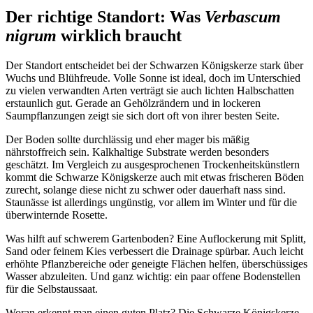
Der richtige Standort: Was 
Verbascum
nigrum
 wirklich braucht
Der Standort entscheidet bei der Schwarzen Königskerze stark über 
Wuchs und Blühfreude. Volle Sonne ist ideal, doch im Unterschied 
zu vielen verwandten Arten verträgt sie auch lichten Halbschatten 
erstaunlich gut. Gerade an Gehölzrändern und in lockeren 
Saumpflanzungen zeigt sie sich dort oft von ihrer besten Seite.
Der Boden sollte durchlässig und eher mager bis mäßig 
nährstoffreich sein. Kalkhaltige Substrate werden besonders 
geschätzt. Im Vergleich zu ausgesprochenen Trockenheitskünstlern 
kommt die Schwarze Königskerze auch mit etwas frischeren Böden 
zurecht, solange diese nicht zu schwer oder dauerhaft nass sind. 
Staunässe ist allerdings ungünstig, vor allem im Winter und für die 
überwinternde Rosette.
Was hilft auf schwerem Gartenboden? Eine Auflockerung mit Splitt, 
Sand oder feinem Kies verbessert die Drainage spürbar. Auch leicht 
erhöhte Pflanzbereiche oder geneigte Flächen helfen, überschüssiges 
Wasser abzuleiten. Und ganz wichtig: ein paar offene Bodenstellen 
für die Selbstaussaat.
Woran erkennt man einen guten Platz? Die Schwarze Königskerze 