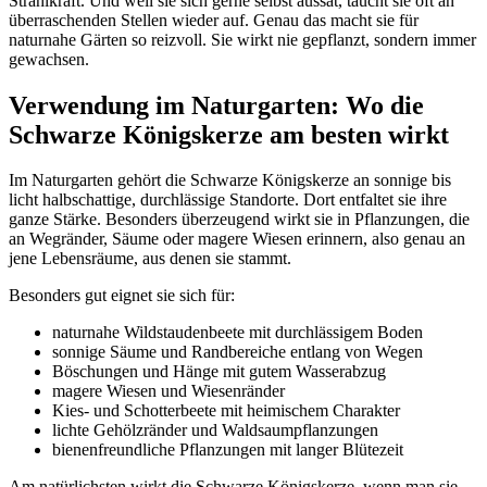
Strahlkraft. Und weil sie sich gerne selbst aussät, taucht sie oft an 
überraschenden Stellen wieder auf. Genau das macht sie für 
naturnahe Gärten so reizvoll. Sie wirkt nie gepflanzt, sondern immer 
gewachsen.
Verwendung im Naturgarten: Wo die 
Schwarze Königskerze am besten wirkt
Im Naturgarten gehört die Schwarze Königskerze an sonnige bis 
licht halbschattige, durchlässige Standorte. Dort entfaltet sie ihre 
ganze Stärke. Besonders überzeugend wirkt sie in Pflanzungen, die 
an Wegränder, Säume oder magere Wiesen erinnern, also genau an 
jene Lebensräume, aus denen sie stammt.
Besonders gut eignet sie sich für:
naturnahe Wildstaudenbeete mit durchlässigem Boden
sonnige Säume und Randbereiche entlang von Wegen
Böschungen und Hänge mit gutem Wasserabzug
magere Wiesen und Wiesenränder
Kies- und Schotterbeete mit heimischem Charakter
lichte Gehölzränder und Waldsaumpflanzungen
bienenfreundliche Pflanzungen mit langer Blütezeit
Am natürlichsten wirkt die Schwarze Königskerze, wenn man sie 