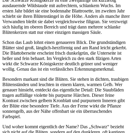
Die Schwarze Königskerze ist eine zweijährige bis kurzlebig 
ausdauernde Wildstaude mit aufrechtem, schlankem Wuchs. Im 
ersten Jahr bildet sie eine bodennahe Blattrosette, im zweiten Jahr 
schiebt sie ihren Blütenstängel in die Höhe. Anders als manche ihrer 
Verwandten bleibt sie dabei vergleichsweise filigran. Sie verzweigt 
sich häufig im oberen Bereich und trägt dann mehrere schlanke 
Blütenkerzen statt nur einer einzigen massigen Säule.
Schon das Laub lohnt einen genaueren Blick. Die grundständigen 
Blätter sind groß, länglich-herzförmig und am Rand leicht gekerbt. 
Die Blattoberseite erscheint frisch dunkelgrün, die Unterseite ist 
heller und fein behaart. Im Vergleich zu den stark filzigen Arten 
wirkt die Schwarze Königskerze deutlich grüner und weniger 
wollig. Genau das ist ein verlässliches Erkennungsmerkmal.
Besonders markant sind die Blüten. Sie stehen in dichten, traubigen 
Blütenständen und leuchten in einem klaren, warmen Gelb. Wer 
genauer hinsieht, entdeckt das eigentliche Detail: Die Staubfäden 
tragen auffällige violette bis purpurne Härchen. Dieser feine 
Kontrast zwischen gelbem Kronblatt und purpurnem Inneren gibt 
der Blüte eine besondere Tiefe. Aus der Ferne wirkt die Pflanze 
sonnengelb, aus der Nähe offenbart sie ein überraschendes 
Farbspiel.
Und woher kommt eigentlich der Name? Das „Schwarz“ bezieht 
sich nicht auf die Blüten, sondern auf den dunkleren, oft kantigen 