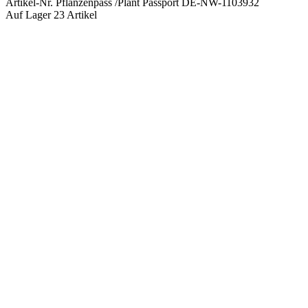
Artikel-Nr.
Pflanzenpass /Plant Passport DE-NW-1103932
Auf Lager
23 Artikel