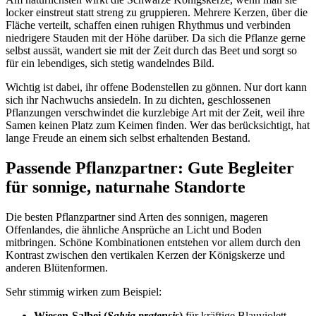
locker einstreut statt streng zu gruppieren. Mehrere Kerzen, über die 
Fläche verteilt, schaffen einen ruhigen Rhythmus und verbinden 
niedrigere Stauden mit der Höhe darüber. Da sich die Pflanze gerne 
selbst aussät, wandert sie mit der Zeit durch das Beet und sorgt so 
für ein lebendiges, sich stetig wandelndes Bild.
Wichtig ist dabei, ihr offene Bodenstellen zu gönnen. Nur dort kann 
sich ihr Nachwuchs ansiedeln. In zu dichten, geschlossenen 
Pflanzungen verschwindet die kurzlebige Art mit der Zeit, weil ihre 
Samen keinen Platz zum Keimen finden. Wer das berücksichtigt, hat 
lange Freude an einem sich selbst erhaltenden Bestand.
Passende Pflanzpartner: Gute Begleiter 
für sonnige, naturnahe Standorte
Die besten Pflanzpartner sind Arten des sonnigen, mageren 
Offenlandes, die ähnliche Ansprüche an Licht und Boden 
mitbringen. Schöne Kombinationen entstehen vor allem durch den 
Kontrast zwischen den vertikalen Kerzen der Königskerze und 
anderen Blütenformen.
Sehr stimmig wirken zum Beispiel:
Wiesen-Salbei (
Salvia pratensis
)
 für kräftige Blauviolett-