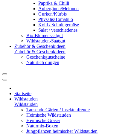
Paprika & Chilli
Auberginen/Melonen
Gurken/Kürbis
Physalis/Tomatillo
Kohl / Schnittgemüse
Salat / verschiedenes
Bio-Blumensaatgut
Wildstauden-Saatgut
Zubehör & Geschenkideen
Zubehör & Geschenkideen
Geschenkgutscheine
Natürlich düngen
Startseite
Wildstauden
Wildstauden
Tausende Gärten / Insektenfreude
Heimische Wildstauden
Heimische Gräser
Naturmix-Boxen
Jungpflanzen heimischer Wildstauden