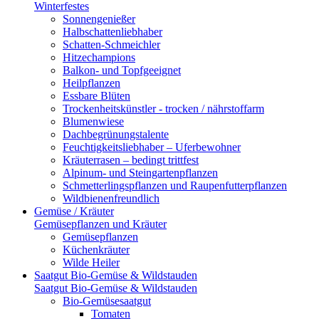
Winterfestes
Sonnengenießer
Halbschattenliebhaber
Schatten-Schmeichler
Hitzechampions
Balkon- und Topfgeeignet
Heilpflanzen
Essbare Blüten
Trockenheitskünstler - trocken / nährstoffarm
Blumenwiese
Dachbegrünungstalente
Feuchtigkeitsliebhaber – Uferbewohner
Kräuterrasen – bedingt trittfest
Alpinum- und Steingartenpflanzen
Schmetterlingspflanzen und Raupenfutterpflanzen
Wildbienenfreundlich
Gemüse / Kräuter
Gemüsepflanzen und Kräuter
Gemüsepflanzen
Küchenkräuter
Wilde Heiler
Saatgut Bio-Gemüse & Wildstauden
Saatgut Bio-Gemüse & Wildstauden
Bio-Gemüsesaatgut
Tomaten