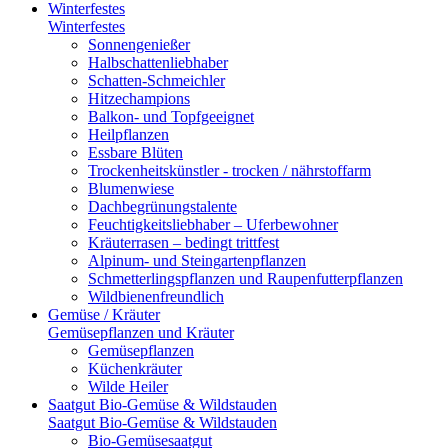
Winterfestes
Winterfestes
Sonnengenießer
Halbschattenliebhaber
Schatten-Schmeichler
Hitzechampions
Balkon- und Topfgeeignet
Heilpflanzen
Essbare Blüten
Trockenheitskünstler - trocken / nährstoffarm
Blumenwiese
Dachbegrünungstalente
Feuchtigkeitsliebhaber – Uferbewohner
Kräuterrasen – bedingt trittfest
Alpinum- und Steingartenpflanzen
Schmetterlingspflanzen und Raupenfutterpflanzen
Wildbienenfreundlich
Gemüse / Kräuter
Gemüsepflanzen und Kräuter
Gemüsepflanzen
Küchenkräuter
Wilde Heiler
Saatgut Bio-Gemüse & Wildstauden
Saatgut Bio-Gemüse & Wildstauden
Bio-Gemüsesaatgut