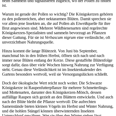
beim Sammeln und signalisieren zugleich, wo der Pollen zu finden 
ist.
Warum ist gerade der Pollen so wichtig? Die Königskerzen gehören 
zu den pollenreichen, aber nektararmen Blüten. Damit sprechen sie 
vor allem jene Insekten an, die auf Pollen als Eiweißquelle für ihre 
Brut angewiesen sind. Mehrere Wildbienenarten sind regelrechte 
Königskerzen-Spezialisten und sammeln bevorzugt an Pflanzen 
dieser Gattung. Für sie ist 
Verbascum nigrum
 eine verlässliche, oft 
unverzichtbare Nahrungsquelle.
Hinzu kommt die lange Blütezeit. Von Juni bis September, 
manchmal bis in den frühen Herbst, öffnen sich nach und nach 
immer neue Blüten entlang der Kerze. Diese gestaffelte Blütenfolge 
sorgt dafür, dass über viele Wochen hinweg Nahrung zur Verfügung 
steht. Genau diese Verlässlichkeit ist im Insektenkalender des 
Gartens besonders wertvoll, weil sie Versorgungslücken schließt.
Doch der ökologische Wert reicht noch weiter. Die Schwarze 
Königskerze ist Raupenfutterpflanze für mehrere Schmetterlings- 
und Mottenarten, darunter den Königskerzen-Mönch, dessen 
auffällige Raupen sich gezielt an den Blättern entwickeln. Und auch 
nach der Blüte bleibt die Pflanze wertvoll: Die aufrechten 
Samenstände bieten kleinen Vögeln im Herbst und Winter Nahrung, 
und die hohlen Stängel können überwinternden Insekten 
Unterschlupf gewähren. Wer sie über den Winter stehen lässt, 