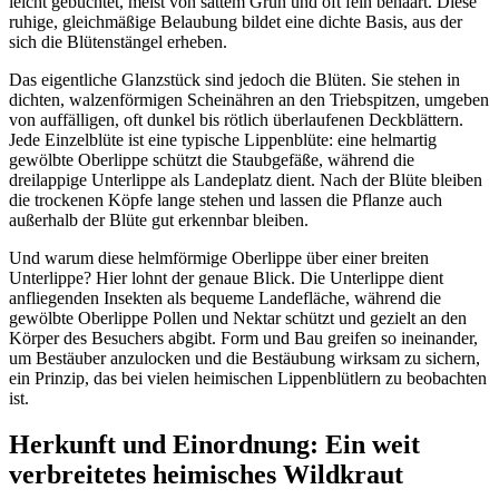
leicht gebuchtet, meist von sattem Grün und oft fein behaart. Diese 
ruhige, gleichmäßige Belaubung bildet eine dichte Basis, aus der 
sich die Blütenstängel erheben.
Das eigentliche Glanzstück sind jedoch die Blüten. Sie stehen in 
dichten, walzenförmigen Scheinähren an den Triebspitzen, umgeben 
von auffälligen, oft dunkel bis rötlich überlaufenen Deckblättern. 
Jede Einzelblüte ist eine typische Lippenblüte: eine helmartig 
gewölbte Oberlippe schützt die Staubgefäße, während die 
dreilappige Unterlippe als Landeplatz dient. Nach der Blüte bleiben 
die trockenen Köpfe lange stehen und lassen die Pflanze auch 
außerhalb der Blüte gut erkennbar bleiben.
Und warum diese helmförmige Oberlippe über einer breiten 
Unterlippe? Hier lohnt der genaue Blick. Die Unterlippe dient 
anfliegenden Insekten als bequeme Landefläche, während die 
gewölbte Oberlippe Pollen und Nektar schützt und gezielt an den 
Körper des Besuchers abgibt. Form und Bau greifen so ineinander, 
um Bestäuber anzulocken und die Bestäubung wirksam zu sichern, 
ein Prinzip, das bei vielen heimischen Lippenblütlern zu beobachten 
ist.
Herkunft und Einordnung: Ein weit 
verbreitetes heimisches Wildkraut