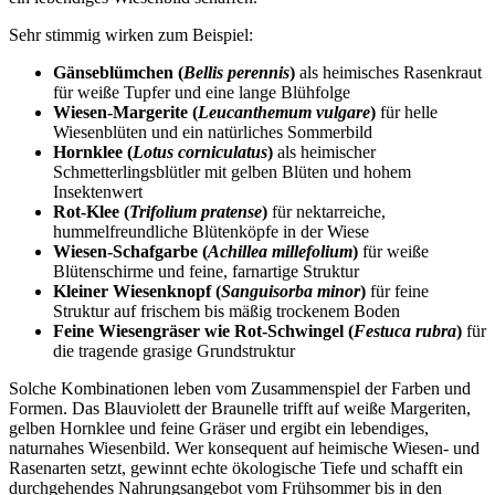
Sehr stimmig wirken zum Beispiel:
Gänseblümchen (
Bellis perennis
)
 als heimisches Rasenkraut 
für weiße Tupfer und eine lange Blühfolge
Wiesen-Margerite (
Leucanthemum vulgare
)
 für helle 
Wiesenblüten und ein natürliches Sommerbild
Hornklee (
Lotus corniculatus
)
 als heimischer 
Schmetterlingsblütler mit gelben Blüten und hohem 
Insektenwert
Rot-Klee (
Trifolium pratense
)
 für nektarreiche, 
hummelfreundliche Blütenköpfe in der Wiese
Wiesen-Schafgarbe (
Achillea millefolium
)
 für weiße 
Blütenschirme und feine, farnartige Struktur
Kleiner Wiesenknopf (
Sanguisorba minor
)
 für feine 
Struktur auf frischem bis mäßig trockenem Boden
Feine Wiesengräser wie Rot-Schwingel (
Festuca rubra
)
 für 
die tragende grasige Grundstruktur
Solche Kombinationen leben vom Zusammenspiel der Farben und 
Formen. Das Blauviolett der Braunelle trifft auf weiße Margeriten, 
gelben Hornklee und feine Gräser und ergibt ein lebendiges, 
naturnahes Wiesenbild. Wer konsequent auf heimische Wiesen- und 
Rasenarten setzt, gewinnt echte ökologische Tiefe und schafft ein 
durchgehendes Nahrungsangebot vom Frühsommer bis in den 