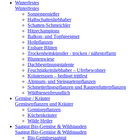
Winterfestes
Winterfestes
Sonnengenießer
Halbschattenliebhaber
Schatten-Schmeichler
Hitzechampions
Balkon- und Topfgeeignet
Heilpflanzen
Essbare Blüten
Trockenheitskünstler - trocken / nährstoffarm
Blumenwiese
Dachbegrünungstalente
Feuchtigkeitsliebhaber – Uferbewohner
Kräuterrasen – bedingt trittfest
Alpinum- und Steingartenpflanzen
Schmetterlingspflanzen und Raupenfutterpflanzen
Wildbienenfreundlich
Gemüse / Kräuter
Gemüsepflanzen und Kräuter
Gemüsepflanzen
Küchenkräuter
Wilde Heiler
Saatgut Bio-Gemüse & Wildstauden
Saatgut Bio-Gemüse & Wildstauden
Bio-Gemüsesaatgut