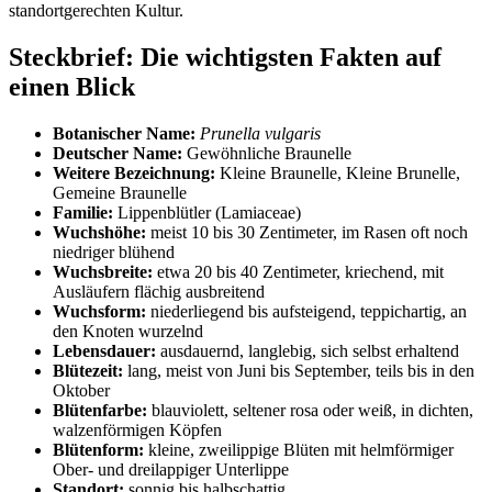
standortgerechten Kultur.
Steckbrief: Die wichtigsten Fakten auf 
einen Blick
Botanischer Name:
Prunella vulgaris
Deutscher Name:
 Gewöhnliche Braunelle
Weitere Bezeichnung:
 Kleine Braunelle, Kleine Brunelle, 
Gemeine Braunelle
Familie:
 Lippenblütler (Lamiaceae)
Wuchshöhe:
 meist 10 bis 30 Zentimeter, im Rasen oft noch 
niedriger blühend
Wuchsbreite:
 etwa 20 bis 40 Zentimeter, kriechend, mit 
Ausläufern flächig ausbreitend
Wuchsform:
 niederliegend bis aufsteigend, teppichartig, an 
den Knoten wurzelnd
Lebensdauer:
 ausdauernd, langlebig, sich selbst erhaltend
Blütezeit:
 lang, meist von Juni bis September, teils bis in den 
Oktober
Blütenfarbe:
 blauviolett, seltener rosa oder weiß, in dichten, 
walzenförmigen Köpfen
Blütenform:
 kleine, zweilippige Blüten mit helmförmiger 
Ober- und dreilappiger Unterlippe
Standort:
 sonnig bis halbschattig