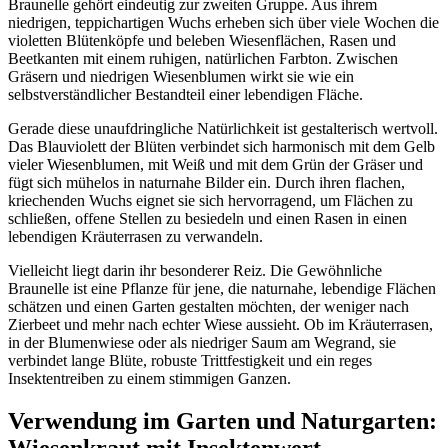
Braunelle gehört eindeutig zur zweiten Gruppe. Aus ihrem 
niedrigen, teppichartigen Wuchs erheben sich über viele Wochen die 
violetten Blütenköpfe und beleben Wiesenflächen, Rasen und 
Beetkanten mit einem ruhigen, natürlichen Farbton. Zwischen 
Gräsern und niedrigen Wiesenblumen wirkt sie wie ein 
selbstverständlicher Bestandteil einer lebendigen Fläche.
Gerade diese unaufdringliche Natürlichkeit ist gestalterisch wertvoll. 
Das Blauviolett der Blüten verbindet sich harmonisch mit dem Gelb 
vieler Wiesenblumen, mit Weiß und mit dem Grün der Gräser und 
fügt sich mühelos in naturnahe Bilder ein. Durch ihren flachen, 
kriechenden Wuchs eignet sie sich hervorragend, um Flächen zu 
schließen, offene Stellen zu besiedeln und einen Rasen in einen 
lebendigen Kräuterrasen zu verwandeln.
Vielleicht liegt darin ihr besonderer Reiz. Die Gewöhnliche 
Braunelle ist eine Pflanze für jene, die naturnahe, lebendige Flächen 
schätzen und einen Garten gestalten möchten, der weniger nach 
Zierbeet und mehr nach echter Wiese aussieht. Ob im Kräuterrasen, 
in der Blumenwiese oder als niedriger Saum am Wegrand, sie 
verbindet lange Blüte, robuste Trittfestigkeit und ein reges 
Insektentreiben zu einem stimmigen Ganzen.
Verwendung im Garten und Naturgarten: 
Wiesenkraut mit Insektenwert