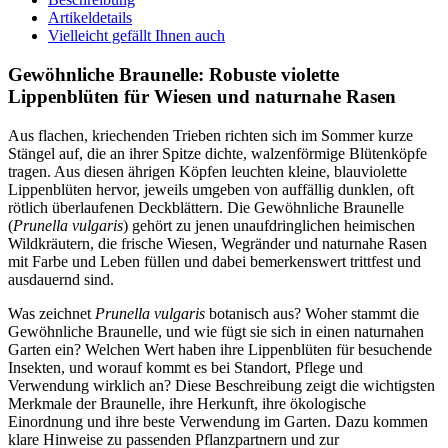
Artikeldetails
Vielleicht gefällt Ihnen auch
Gewöhnliche Braunelle: Robuste violette 
Lippenblüten für Wiesen und naturnahe Rasen
Aus flachen, kriechenden Trieben richten sich im Sommer kurze 
Stängel auf, die an ihrer Spitze dichte, walzenförmige Blütenköpfe 
tragen. Aus diesen ährigen Köpfen leuchten kleine, blauviolette 
Lippenblüten hervor, jeweils umgeben von auffällig dunklen, oft 
rötlich überlaufenen Deckblättern. Die Gewöhnliche Braunelle 
(
Prunella vulgaris
) gehört zu jenen unaufdringlichen heimischen 
Wildkräutern, die frische Wiesen, Wegränder und naturnahe Rasen 
mit Farbe und Leben füllen und dabei bemerkenswert trittfest und 
ausdauernd sind.
Was zeichnet 
Prunella vulgaris
 botanisch aus? Woher stammt die 
Gewöhnliche Braunelle, und wie fügt sie sich in einen naturnahen 
Garten ein? Welchen Wert haben ihre Lippenblüten für besuchende 
Insekten, und worauf kommt es bei Standort, Pflege und 
Verwendung wirklich an? Diese Beschreibung zeigt die wichtigsten 
Merkmale der Braunelle, ihre Herkunft, ihre ökologische 
Einordnung und ihre beste Verwendung im Garten. Dazu kommen 
klare Hinweise zu passenden Pflanzpartnern und zur 