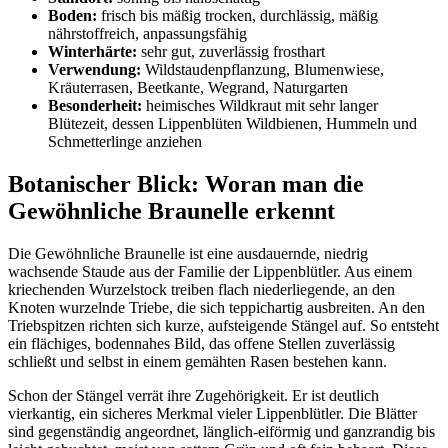
Boden:
 frisch bis mäßig trocken, durchlässig, mäßig 
nährstoffreich, anpassungsfähig
Winterhärte:
 sehr gut, zuverlässig frosthart
Verwendung:
 Wildstaudenpflanzung, Blumenwiese, 
Kräuterrasen, Beetkante, Wegrand, Naturgarten
Besonderheit:
 heimisches Wildkraut mit sehr langer 
Blütezeit, dessen Lippenblüten Wildbienen, Hummeln und 
Schmetterlinge anziehen
Botanischer Blick: Woran man die 
Gewöhnliche Braunelle erkennt
Die Gewöhnliche Braunelle ist eine ausdauernde, niedrig 
wachsende Staude aus der Familie der Lippenblütler. Aus einem 
kriechenden Wurzelstock treiben flach niederliegende, an den 
Knoten wurzelnde Triebe, die sich teppichartig ausbreiten. An den 
Triebspitzen richten sich kurze, aufsteigende Stängel auf. So entsteht 
ein flächiges, bodennahes Bild, das offene Stellen zuverlässig 
schließt und selbst in einem gemähten Rasen bestehen kann.
Schon der Stängel verrät ihre Zugehörigkeit. Er ist deutlich 
vierkantig, ein sicheres Merkmal vieler Lippenblütler. Die Blätter 
sind gegenständig angeordnet, länglich-eiförmig und ganzrandig bis 