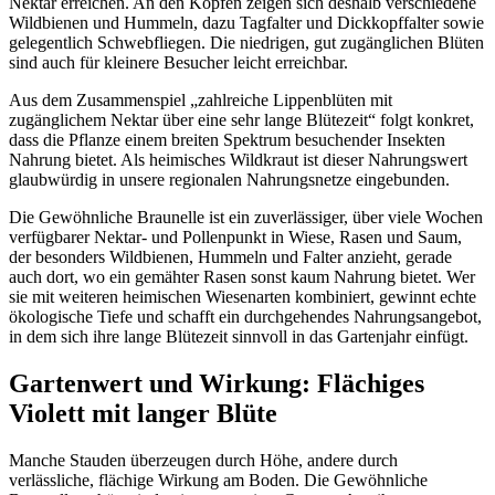
Nektar erreichen. An den Köpfen zeigen sich deshalb verschiedene 
Wildbienen und Hummeln, dazu Tagfalter und Dickkopffalter sowie 
gelegentlich Schwebfliegen. Die niedrigen, gut zugänglichen Blüten 
sind auch für kleinere Besucher leicht erreichbar.
Aus dem Zusammenspiel „zahlreiche Lippenblüten mit 
zugänglichem Nektar über eine sehr lange Blütezeit“ folgt konkret, 
dass die Pflanze einem breiten Spektrum besuchender Insekten 
Nahrung bietet. Als heimisches Wildkraut ist dieser Nahrungswert 
glaubwürdig in unsere regionalen Nahrungsnetze eingebunden.
Die Gewöhnliche Braunelle ist ein zuverlässiger, über viele Wochen 
verfügbarer Nektar- und Pollenpunkt in Wiese, Rasen und Saum, 
der besonders Wildbienen, Hummeln und Falter anzieht, gerade 
auch dort, wo ein gemähter Rasen sonst kaum Nahrung bietet. Wer 
sie mit weiteren heimischen Wiesenarten kombiniert, gewinnt echte 
ökologische Tiefe und schafft ein durchgehendes Nahrungsangebot, 
in dem sich ihre lange Blütezeit sinnvoll in das Gartenjahr einfügt.
Gartenwert und Wirkung: Flächiges 
Violett mit langer Blüte
Manche Stauden überzeugen durch Höhe, andere durch 
verlässliche, flächige Wirkung am Boden. Die Gewöhnliche 