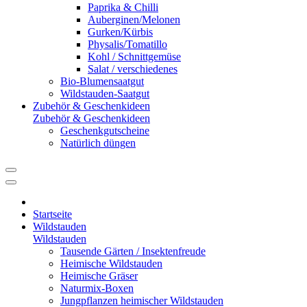
Paprika & Chilli
Auberginen/Melonen
Gurken/Kürbis
Physalis/Tomatillo
Kohl / Schnittgemüse
Salat / verschiedenes
Bio-Blumensaatgut
Wildstauden-Saatgut
Zubehör & Geschenkideen
Zubehör & Geschenkideen
Geschenkgutscheine
Natürlich düngen
Startseite
Wildstauden
Wildstauden
Tausende Gärten / Insektenfreude
Heimische Wildstauden
Heimische Gräser
Naturmix-Boxen
Jungpflanzen heimischer Wildstauden