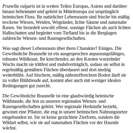
Prunella vulgaris
 ist in weiten Teilen Europas, Asiens und darüber 
hinaus beheimatet und gehört in Mitteleuropa zur ursprünglich 
heimischen Flora. Ihr natürlicher Lebensraum sind frische bis mäßig 
trockene Wiesen, Weiden, Wegränder, lichte Säume und naturnahe 
Rasen. Sie besiedelt sowohl offene, sonnige Flächen als auch lichten 
Halbschatten und begleitet vom Tiefland bis in die Berglagen 
zahlreiche Wiesen- und Rasengesellschaften.
Was sagt dieser Lebensraum über ihren Charakter? Einiges. Die 
Gewöhnliche Braunelle ist ein ausgesprochen anpassungsfähiges, 
robustes Wildkraut. Ihr kriechender, an den Knoten wurzelnder 
Wuchs macht sie trittfest und mahdverträglich, sodass sie selbst in 
regelmäßig gemähten Flächen überdauert und dort niedrig 
weiterblüht. Auf frischem, mäßig nährstoffreichem Boden läuft sie 
zu voller Blühfreude auf, kommt aber auch mit weniger idealen 
Bedingungen gut zurecht.
Die Gewöhnliche Braunelle ist eine glaubwürdig heimische 
Wildstaude, die fest zu unseren regionalen Wiesen- und 
Rasengesellschaften gehört. Wer regionale Herkünfte bezieht, 
gewinnt eine Pflanze, die eng in unsere heimischen Nahrungsnetze 
eingebunden ist. Sie ist keine gezüchtete Zierform, sondern die 
Wildart selbst, wie sie auf naturnahen Flächen vor der Haustür 
wächst.