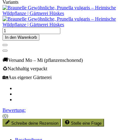
Variants
In den Warenkorb
🚚
Versand Mo – Mi (pflanzenschonend)
♻️
Nachhaltig verpackt
🏡
Aus eigener Gärtnerei
Bewertung:
(0)
Schreibe deine Rezension
Stelle eine Frage
Beschreibung