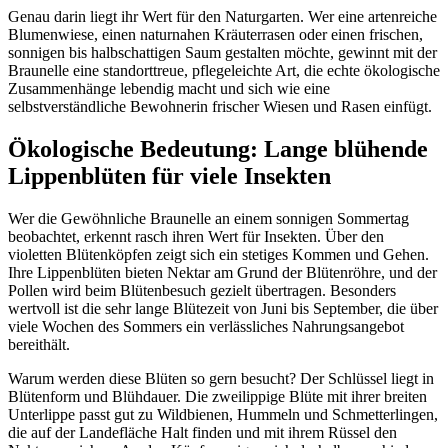
Genau darin liegt ihr Wert für den Naturgarten. Wer eine artenreiche 
Blumenwiese, einen naturnahen Kräuterrasen oder einen frischen, 
sonnigen bis halbschattigen Saum gestalten möchte, gewinnt mit der 
Braunelle eine standorttreue, pflegeleichte Art, die echte ökologische 
Zusammenhänge lebendig macht und sich wie eine 
selbstverständliche Bewohnerin frischer Wiesen und Rasen einfügt.
Ökologische Bedeutung: Lange blühende 
Lippenblüten für viele Insekten
Wer die Gewöhnliche Braunelle an einem sonnigen Sommertag 
beobachtet, erkennt rasch ihren Wert für Insekten. Über den 
violetten Blütenköpfen zeigt sich ein stetiges Kommen und Gehen. 
Ihre Lippenblüten bieten Nektar am Grund der Blütenröhre, und der 
Pollen wird beim Blütenbesuch gezielt übertragen. Besonders 
wertvoll ist die sehr lange Blütezeit von Juni bis September, die über 
viele Wochen des Sommers ein verlässliches Nahrungsangebot 
bereithält.
Warum werden diese Blüten so gern besucht? Der Schlüssel liegt in 
Blütenform und Blühdauer. Die zweilippige Blüte mit ihrer breiten 
Unterlippe passt gut zu Wildbienen, Hummeln und Schmetterlingen, 
die auf der Landefläche Halt finden und mit ihrem Rüssel den 