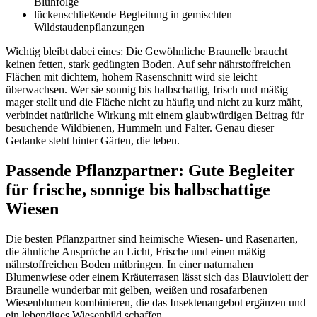
Blühfolge
lückenschließende Begleitung in gemischten 
Wildstaudenpflanzungen
Wichtig bleibt dabei eines: Die Gewöhnliche Braunelle braucht 
keinen fetten, stark gedüngten Boden. Auf sehr nährstoffreichen 
Flächen mit dichtem, hohem Rasenschnitt wird sie leicht 
überwachsen. Wer sie sonnig bis halbschattig, frisch und mäßig 
mager stellt und die Fläche nicht zu häufig und nicht zu kurz mäht, 
verbindet natürliche Wirkung mit einem glaubwürdigen Beitrag für 
besuchende Wildbienen, Hummeln und Falter. Genau dieser 
Gedanke steht hinter Gärten, die leben.
Passende Pflanzpartner: Gute Begleiter 
für frische, sonnige bis halbschattige 
Wiesen
Die besten Pflanzpartner sind heimische Wiesen- und Rasenarten, 
die ähnliche Ansprüche an Licht, Frische und einen mäßig 
nährstoffreichen Boden mitbringen. In einer naturnahen 
Blumenwiese oder einem Kräuterrasen lässt sich das Blauviolett der 
Braunelle wunderbar mit gelben, weißen und rosafarbenen 
Wiesenblumen kombinieren, die das Insektenangebot ergänzen und 
ein lebendiges Wiesenbild schaffen.