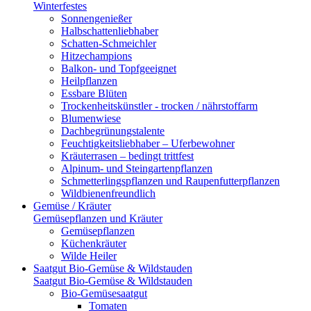
Winterfestes
Sonnengenießer
Halbschattenliebhaber
Schatten-Schmeichler
Hitzechampions
Balkon- und Topfgeeignet
Heilpflanzen
Essbare Blüten
Trockenheitskünstler - trocken / nährstoffarm
Blumenwiese
Dachbegrünungstalente
Feuchtigkeitsliebhaber – Uferbewohner
Kräuterrasen – bedingt trittfest
Alpinum- und Steingartenpflanzen
Schmetterlingspflanzen und Raupenfutterpflanzen
Wildbienenfreundlich
Gemüse / Kräuter
Gemüsepflanzen und Kräuter
Gemüsepflanzen
Küchenkräuter
Wilde Heiler
Saatgut Bio-Gemüse & Wildstauden
Saatgut Bio-Gemüse & Wildstauden
Bio-Gemüsesaatgut
Tomaten