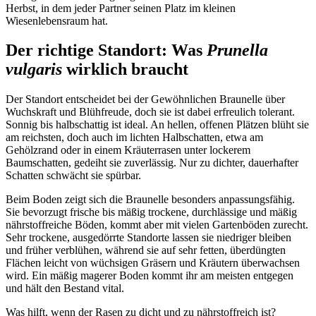
Herbst, in dem jeder Partner seinen Platz im kleinen 
Wiesenlebensraum hat.
Der richtige Standort: Was 
Prunella
vulgaris
 wirklich braucht
Der Standort entscheidet bei der Gewöhnlichen Braunelle über 
Wuchskraft und Blühfreude, doch sie ist dabei erfreulich tolerant. 
Sonnig bis halbschattig ist ideal. An hellen, offenen Plätzen blüht sie 
am reichsten, doch auch im lichten Halbschatten, etwa am 
Gehölzrand oder in einem Kräuterrasen unter lockerem 
Baumschatten, gedeiht sie zuverlässig. Nur zu dichter, dauerhafter 
Schatten schwächt sie spürbar.
Beim Boden zeigt sich die Braunelle besonders anpassungsfähig. 
Sie bevorzugt frische bis mäßig trockene, durchlässige und mäßig 
nährstoffreiche Böden, kommt aber mit vielen Gartenböden zurecht. 
Sehr trockene, ausgedörrte Standorte lassen sie niedriger bleiben 
und früher verblühen, während sie auf sehr fetten, überdüngten 
Flächen leicht von wüchsigen Gräsern und Kräutern überwachsen 
wird. Ein mäßig magerer Boden kommt ihr am meisten entgegen 
und hält den Bestand vital.
Was hilft, wenn der Rasen zu dicht und zu nährstoffreich ist? 