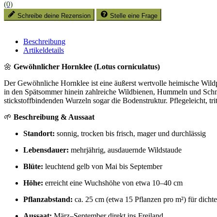
(0)
Schreibe deine Rezension
Stelle eine Frage
Beschreibung
Artikeldetails
🌼
Gewöhnlicher Hornklee (Lotus corniculatus)
Der Gewöhnliche Hornklee ist eine äußerst wertvolle heimische Wildpf
in den Spätsommer hinein zahlreiche Wildbienen, Hummeln und Schmett
stickstoffbindenden Wurzeln sogar die Bodenstruktur. Pflegeleicht, t
🌱
Beschreibung & Aussaat
Standort:
sonnig, trocken bis frisch, mager und durchlässig
Lebensdauer:
mehrjährig, ausdauernde Wildstaude
Blüte:
leuchtend gelb von Mai bis September
Höhe:
erreicht eine Wuchshöhe von etwa 10–40 cm
Pflanzabstand:
ca. 25 cm (etwa 15 Pflanzen pro m²) für dicht
Aussaat:
März–September direkt ins Freiland