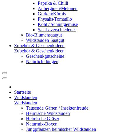
Paprika & Chilli
Auberginen/Melonen
Gurken/Kürbis
Physalis/Tomatillo
Kohl / Schnittgemüse
Salat / verschiedenes
Bio-Blumensaatgut
Wildstauden-Saatgut
Zubehör & Geschenkideen
Zubehör & Geschenkideen
Geschenkgutscheine
Natürlich düngen
Startseite
Wildstauden
Wildstauden
Tausende Gärten / Insektenfreude
Heimische Wildstauden
Heimische Gräser
Naturmix-Boxen
Jungpflanzen heimischer Wildstauden