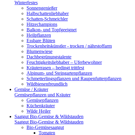
Winterfestes
Sonnengenießer
Halbschattenliebhaber
Schatten-Schmeichler
Hitzechampions
Balkon- und Topfgeeignet
Heilpflanzen
Essbare Blüten
Trockenheitskünstler - trocken / nährstoffarm
Blumenwiese
Dachbegrünungstalente
Feuchtigkeitsliebhaber – Uferbewohner
Kräuterrasen – bedingt trittfest
Alpinum- und Steingartenpflanzen
Schmetterlingspflanzen und Raupenfutterpflanzen
Wildbienenfreundlich
Gemüse / Kräuter
Gemüsepflanzen und Kräuter
Gemüsepflanzen
Küchenkräuter
Wilde Heiler
Saatgut Bio-Gemüse & Wildstauden
Saatgut Bio-Gemüse & Wildstauden
Bio-Gemüsesaatgut
Tomaten