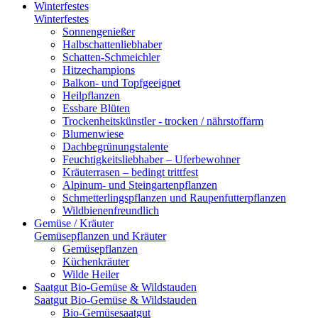
Winterfestes
Winterfestes
Sonnengenießer
Halbschattenliebhaber
Schatten-Schmeichler
Hitzechampions
Balkon- und Topfgeeignet
Heilpflanzen
Essbare Blüten
Trockenheitskünstler - trocken / nährstoffarm
Blumenwiese
Dachbegrünungstalente
Feuchtigkeitsliebhaber – Uferbewohner
Kräuterrasen – bedingt trittfest
Alpinum- und Steingartenpflanzen
Schmetterlingspflanzen und Raupenfutterpflanzen
Wildbienenfreundlich
Gemüse / Kräuter
Gemüsepflanzen und Kräuter
Gemüsepflanzen
Küchenkräuter
Wilde Heiler
Saatgut Bio-Gemüse & Wildstauden
Saatgut Bio-Gemüse & Wildstauden
Bio-Gemüsesaatgut