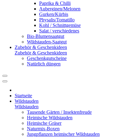
Paprika & Chilli
Auberginen/Melonen
Gurken/Kürbis
Physalis/Tomatillo
Kohl / Schnittgemüse
Salat / verschiedenes
Bio-Blumensaatgut
Wildstauden-Saatgut
Zubehör & Geschenkideen
Zubehör & Geschenkideen
Geschenkgutscheine
Natürlich düngen
Startseite
Wildstauden
Wildstauden
Tausende Gärten / Insektenfreude
Heimische Wildstauden
Heimische Gräser
Naturmix-Boxen
Jungpflanzen heimischer Wildstauden