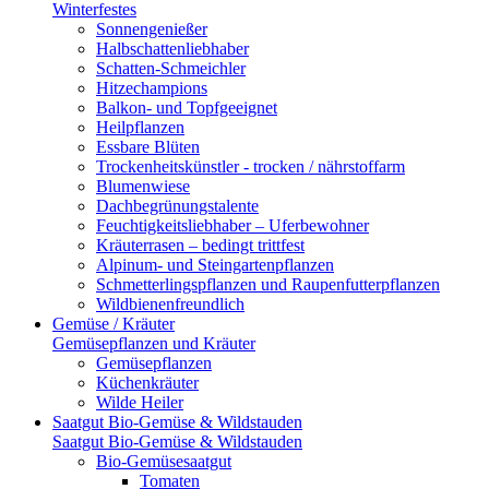
Winterfestes
Sonnengenießer
Halbschattenliebhaber
Schatten-Schmeichler
Hitzechampions
Balkon- und Topfgeeignet
Heilpflanzen
Essbare Blüten
Trockenheitskünstler - trocken / nährstoffarm
Blumenwiese
Dachbegrünungstalente
Feuchtigkeitsliebhaber – Uferbewohner
Kräuterrasen – bedingt trittfest
Alpinum- und Steingartenpflanzen
Schmetterlingspflanzen und Raupenfutterpflanzen
Wildbienenfreundlich
Gemüse / Kräuter
Gemüsepflanzen und Kräuter
Gemüsepflanzen
Küchenkräuter
Wilde Heiler
Saatgut Bio-Gemüse & Wildstauden
Saatgut Bio-Gemüse & Wildstauden
Bio-Gemüsesaatgut
Tomaten