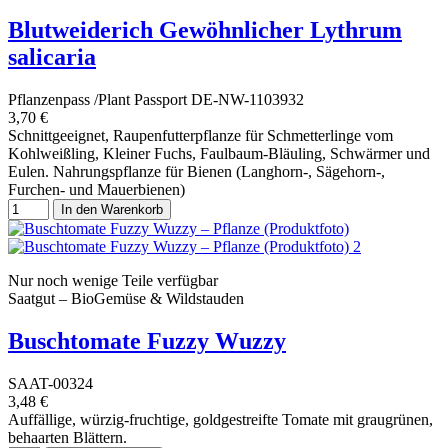
Blutweiderich Gewöhnlicher Lythrum
salicaria
Pflanzenpass /Plant Passport DE-NW-1103932
3,70 €
Schnittgeeignet, Raupenfutterpflanze für Schmetterlinge vom
Kohlweißling, Kleiner Fuchs, Faulbaum-Bläuling, Schwärmer und
Eulen. Nahrungspflanze für Bienen (Langhorn-, Sägehorn-,
Furchen- und Mauerbienen)
In den Warenkorb
Nur noch wenige Teile verfügbar
Saatgut – BioGemüse & Wildstauden
Buschtomate Fuzzy Wuzzy
SAAT-00324
3,48 €
Auffällige, würzig-fruchtige, goldgestreifte Tomate mit graugrünen,
behaarten Blättern.