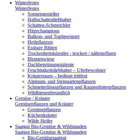
Winterfestes
Winterfestes
Sonnengenießer
Halbschattenliebhaber
Schatten-Schmeichler
Hitzechampions
Balkon- und Topfgeeignet
Heilpflanzen
Essbare Blüten
Trockenheitskünstler - trocken / nährstoffarm
Blumenwiese
Dachbegrünungstalente
Feuchtigkeitsliebhaber – Uferbewohner
Kräuterrasen – bedingt trittfest
Alpinum- und Steingartenpflanzen
Schmetterlingspflanzen und Raupenfutterpflanzen
Wildbienenfreundlich
Gemüse / Kräuter
Gemüsepflanzen und Kräuter
Gemüsepflanzen
Küchenkräuter
Wilde Heiler
Saatgut Bio-Gemüse & Wildstauden
Saatgut Bio-Gemüse & Wildstauden
Bio-Gemüsesaatgut