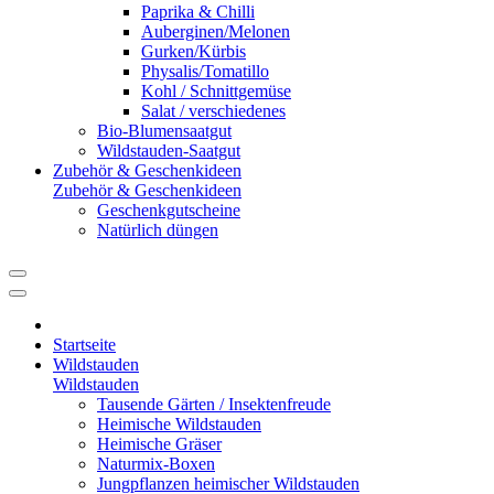
Paprika & Chilli
Auberginen/Melonen
Gurken/Kürbis
Physalis/Tomatillo
Kohl / Schnittgemüse
Salat / verschiedenes
Bio-Blumensaatgut
Wildstauden-Saatgut
Zubehör & Geschenkideen
Zubehör & Geschenkideen
Geschenkgutscheine
Natürlich düngen
Startseite
Wildstauden
Wildstauden
Tausende Gärten / Insektenfreude
Heimische Wildstauden
Heimische Gräser
Naturmix-Boxen
Jungpflanzen heimischer Wildstauden