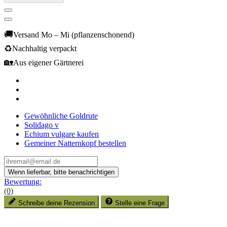
🚚
Versand Mo – Mi (pflanzenschonend)
♻️
Nachhaltig verpackt
🏡
Aus eigener Gärtnerei
Gewöhnliche Goldrute
Solidago v
Echium vulgare kaufen
Gemeiner Natternkopf bestellen
Bewertung:
(0)
Schreibe deine Rezension
Stelle eine Frage