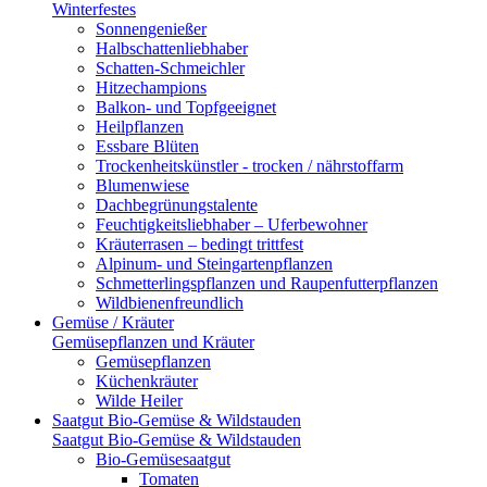
Winterfestes
Sonnengenießer
Halbschattenliebhaber
Schatten-Schmeichler
Hitzechampions
Balkon- und Topfgeeignet
Heilpflanzen
Essbare Blüten
Trockenheitskünstler - trocken / nährstoffarm
Blumenwiese
Dachbegrünungstalente
Feuchtigkeitsliebhaber – Uferbewohner
Kräuterrasen – bedingt trittfest
Alpinum- und Steingartenpflanzen
Schmetterlingspflanzen und Raupenfutterpflanzen
Wildbienenfreundlich
Gemüse / Kräuter
Gemüsepflanzen und Kräuter
Gemüsepflanzen
Küchenkräuter
Wilde Heiler
Saatgut Bio-Gemüse & Wildstauden
Saatgut Bio-Gemüse & Wildstauden
Bio-Gemüsesaatgut
Tomaten