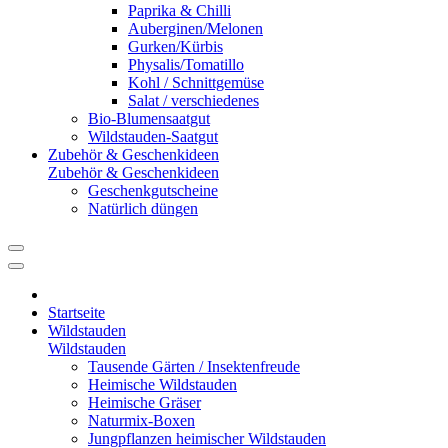
Paprika & Chilli
Auberginen/Melonen
Gurken/Kürbis
Physalis/Tomatillo
Kohl / Schnittgemüse
Salat / verschiedenes
Bio-Blumensaatgut
Wildstauden-Saatgut
Zubehör & Geschenkideen
Zubehör & Geschenkideen
Geschenkgutscheine
Natürlich düngen
Startseite
Wildstauden
Wildstauden
Tausende Gärten / Insektenfreude
Heimische Wildstauden
Heimische Gräser
Naturmix-Boxen
Jungpflanzen heimischer Wildstauden