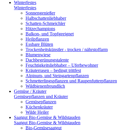
Winterfestes
Winterfestes
Sonnengenießer
Halbschattenliebhaber
Schatten-Schmeichler
Hitzechampions
Balkon- und Topfgeeignet
Heilpflanzen
Essbare Blüten
Trockenheitskünstler - trocken / nährstoffarm
Blumenwiese
Dachbegrünungstalente
Feuchtigkeitsliebhaber – Uferbewohner
Kräuterrasen – bedingt trittfest
Alpinum- und Steingartenpflanzen
Schmetterlingspflanzen und Raupenfutterpflanzen
Wildbienenfreundlich
Gemüse / Kräuter
Gemüsepflanzen und Kräuter
Gemüsepflanzen
Küchenkräuter
Wilde Heiler
Saatgut Bio-Gemüse & Wildstauden
Saatgut Bio-Gemüse & Wildstauden
Bio-Gemüsesaatgut