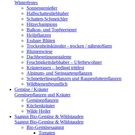
Winterfestes
Sonnengenießer
Halbschattenliebhaber
Schatten-Schmeichler
Hitzechampions
Balkon- und Topfgeeignet
Heilpflanzen
Essbare Blüten
Trockenheitskünstler - trocken / nährstoffarm
Blumenwiese
Dachbegrünungstalente
Feuchtigkeitsliebhaber – Uferbewohner
Kräuterrasen – bedingt trittfest
Alpinum- und Steingartenpflanzen
Schmetterlingspflanzen und Raupenfutterpflanzen
Wildbienenfreundlich
Gemüse / Kräuter
Gemüsepflanzen und Kräuter
Gemüsepflanzen
Küchenkräuter
Wilde Heiler
Saatgut Bio-Gemüse & Wildstauden
Saatgut Bio-Gemüse & Wildstauden
Bio-Gemüsesaatgut
Tomaten