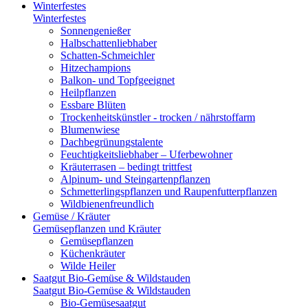
Winterfestes
Winterfestes
Sonnengenießer
Halbschattenliebhaber
Schatten-Schmeichler
Hitzechampions
Balkon- und Topfgeeignet
Heilpflanzen
Essbare Blüten
Trockenheitskünstler - trocken / nährstoffarm
Blumenwiese
Dachbegrünungstalente
Feuchtigkeitsliebhaber – Uferbewohner
Kräuterrasen – bedingt trittfest
Alpinum- und Steingartenpflanzen
Schmetterlingspflanzen und Raupenfutterpflanzen
Wildbienenfreundlich
Gemüse / Kräuter
Gemüsepflanzen und Kräuter
Gemüsepflanzen
Küchenkräuter
Wilde Heiler
Saatgut Bio-Gemüse & Wildstauden
Saatgut Bio-Gemüse & Wildstauden
Bio-Gemüsesaatgut