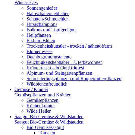
Winterfestes
Sonnengenießer
Halbschattenliebhaber
Schatten-Schmeichler
Hitzechampions
Balkon- und Topfgeeignet
Heilpflanzen
Essbare Blüten
Trockenheitskünstler - trocken / nährstoffarm
Blumenwiese
Dachbegrünungstalente
Feuchtigkeitsliebhaber – Uferbewohner
Kräuterrasen – bedingt trittfest
Alpinum- und Steingartenpflanzen
Schmetterlingspflanzen und Raupenfutterpflanzen
Wildbienenfreundlich
Gemüse / Kräuter
Gemüsepflanzen und Kräuter
Gemüsepflanzen
Küchenkräuter
Wilde Heiler
Saatgut Bio-Gemüse & Wildstauden
Saatgut Bio-Gemüse & Wildstauden
Bio-Gemüsesaatgut
Tomaten