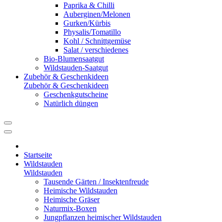
Paprika & Chilli
Auberginen/Melonen
Gurken/Kürbis
Physalis/Tomatillo
Kohl / Schnittgemüse
Salat / verschiedenes
Bio-Blumensaatgut
Wildstauden-Saatgut
Zubehör & Geschenkideen
Zubehör & Geschenkideen
Geschenkgutscheine
Natürlich düngen
Startseite
Wildstauden
Wildstauden
Tausende Gärten / Insektenfreude
Heimische Wildstauden
Heimische Gräser
Naturmix-Boxen
Jungpflanzen heimischer Wildstauden